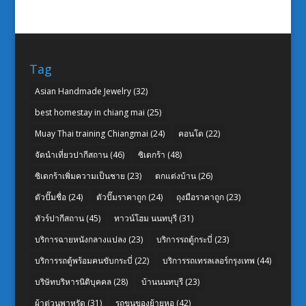
Tag
Asian Handmade Jewelry
(32)
best homestay in chiang mai
(25)
Muay Thai training Chiangmai
(24)
คอนโด
(22)
จัดนำเที่ยวปากีสถาน
(46)
ซิเดกร้า
(48)
ซิเดกร้าเพิ่มความเป็นชาย
(23)
ตกแต่งบ้าน
(26)
ตัวปั๊มชื่อ
(24)
ตัวปั๊มราคาถูก
(24)
ถุงมือราคาถูก
(23)
ทัวร์ปากีสถาน
(45)
ทาวน์โฮม นนทบุรี
(31)
บริการฉายหนังกลางแปลง
(23)
บริการรถตู้กระบี่
(23)
บริการรถตู้พร้อมคนขับกระบี่
(22)
บริการรถเทรลเลอร์กรุงเทพ
(44)
บริษัทบริหารนิติบุคคล
(28)
บ้านนนทบุรี
(23)
ผ้าต่วนพาหุรัด
(31)
รถขนของย้ายหอ
(42)