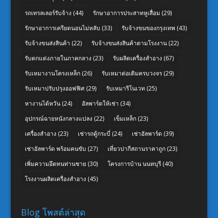
รถเทรลเลอร์รับจ้าง
(44)
รักษาอาการประสาทหูเสื่อม
(29)
รักษาอาการเครียดนอนไม่หลับ
(33)
รับจ้างขนของกรุงเทพ
(43)
รับจ้างขนส่งสินค้า
(22)
รับจ้างขนส่งสินค้าตามโรงงาน
(22)
รับตกแต่งภายในภาคกลาง
(23)
รับผลิตเครื่องสำอาง
(67)
รับเหมางานโครงเหล็ก
(26)
รับเหมาต่อเติมครบวงจร
(29)
รับเหมาปรับปรุงออฟฟิศ
(29)
รับเหมารีโนเวท
(25)
หางานไต้หวัน
(24)
อัลพาร์ดให้เช่า
(34)
อุปกรณ์ฉายหนังกลางแปลง
(22)
เข็มเหล็ก
(23)
เครื่องสำอาง
(23)
เช่ารถตู้กระบี่
(24)
เช่าอัลพาร์ด
(39)
เช่าอัลพาร์ด พร้อมคนขับ
(27)
เที่ยวปากีสถานราคาถูก
(23)
เพิ่มความอึดทนท่านชาย
(30)
โครงการบ้าน นนทบุรี
(40)
โรงงานผลิตเครื่องสำอาง
(45)
Blog โพสต์ล่าสุด