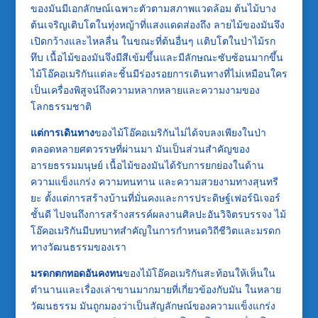
ของมันมีเอกลักษณ์เฉพาะตัวตามสภาพแวดล้อม ต้นไม้บาง
ต้นเจริญเติบโตในทุ่งหญ้าที่แสงแดดส่องถึง ลายไม้ของมันจึง
เปิดกว้างและไหลลื่น ในขณะที่ต้นอื่นๆ เเติบโตในป่าไม้รก
ทึบ เนื้อไม้ของมันจึงมีสีเข้มขึ้นและมีลักษณะซับซ้อนมากขึ้น
ไม้โอ๊คอเมริกันแต่ละชิ้นมีร่องรอยการเดินทางที่ไม่เหมือนใคร
เป็นเครื่องพิสูจน์ถึงความหลากหลายและความงามของ
โลกธรรมชาติ
แต่การเดินทาง
ของไม้โอ๊คอเมริกันไม่ได้จบลงเพียงในป่า
ตลอดหลายศตวรรษที่ผ่านมา มันเป็นส่วนสำคัญของ
อารยธรรมมนุษย์ เนื้อไม้ของมันได้รับการยกย่องในด้าน
ความแข็งแกร่ง ความทนทาน และความสวยงามทางสุนทรี
ยะ ตั้งแต่การสร้างบ้านที่มั่นคงและการประดิษฐ์เฟอร์นิเจอร์
ชั้นดี ไปจนถึงการสร้างสรรค์ผลงานศิลปะอันวิจิตรบรรจง ไม้
โอ๊คอเมริกันมีบทบาทสำคัญในการกำหนดวิถีชีวิตและมรดก
ทางวัฒนธรรมของเรา
มรดกตกทอดอันคงทน
ของไม้โอ๊คอเมริกันสะท้อนให้เห็นใน
ตำนานและเรื่องเล่าขานมากมายที่เกี่ยวข้องกับมัน ในหลาย
วัฒนธรรม มันถูกมองว่าเป็นสัญลักษณ์ของความแข็งแกร่ง