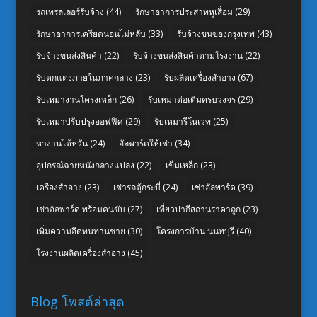
รถเทรลเลอร์รับจ้าง
(44)
รักษาอาการประสาทหูเสื่อม
(29)
รักษาอาการเครียดนอนไม่หลับ
(33)
รับจ้างขนของกรุงเทพ
(43)
รับจ้างขนส่งสินค้า
(22)
รับจ้างขนส่งสินค้าตามโรงงาน
(22)
รับตกแต่งภายในภาคกลาง
(23)
รับผลิตเครื่องสำอาง
(67)
รับเหมางานโครงเหล็ก
(26)
รับเหมาต่อเติมครบวงจร
(29)
รับเหมาปรับปรุงออฟฟิศ
(29)
รับเหมารีโนเวท
(25)
หางานไต้หวัน
(24)
อัลพาร์ดให้เช่า
(34)
อุปกรณ์ฉายหนังกลางแปลง
(22)
เข็มเหล็ก
(23)
เครื่องสำอาง
(23)
เช่ารถตู้กระบี่
(24)
เช่าอัลพาร์ด
(39)
เช่าอัลพาร์ด พร้อมคนขับ
(27)
เที่ยวปากีสถานราคาถูก
(23)
เพิ่มความอึดทนท่านชาย
(30)
โครงการบ้าน นนทบุรี
(40)
โรงงานผลิตเครื่องสำอาง
(45)
Blog โพสต์ล่าสุด