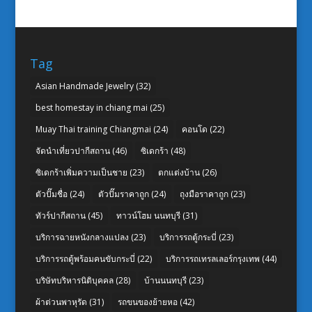
Tag
Asian Handmade Jewelry
(32)
best homestay in chiang mai
(25)
Muay Thai training Chiangmai
(24)
คอนโด
(22)
จัดนำเที่ยวปากีสถาน
(46)
ซิเดกร้า
(48)
ซิเดกร้าเพิ่มความเป็นชาย
(23)
ตกแต่งบ้าน
(26)
ตัวปั๊มชื่อ
(24)
ตัวปั๊มราคาถูก
(24)
ถุงมือราคาถูก
(23)
ทัวร์ปากีสถาน
(45)
ทาวน์โฮม นนทบุรี
(31)
บริการฉายหนังกลางแปลง
(23)
บริการรถตู้กระบี่
(23)
บริการรถตู้พร้อมคนขับกระบี่
(22)
บริการรถเทรลเลอร์กรุงเทพ
(44)
บริษัทบริหารนิติบุคคล
(28)
บ้านนนทบุรี
(23)
ผ้าต่วนพาหุรัด
(31)
รถขนของย้ายหอ
(42)