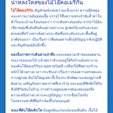
น่าหลงใหลของไม้โอ๊คอเมริกัน
ไม้โอ๊คอเมริกัน
สัญลักษณ์แห่งความแข็งแกร่ง ความยืดหยุ่น
และความงามอันยอมเยื้อ บรรจุไว้ซึ่งความทรงจำอันล้ำค่าใน
หัวใจและบ้านเรือนของเรา การเดินทางของมัน จากป่าไม้อัน
เขียวชอุ่มซึ่งมันยืนต้นอย่างสง่างาม สู่เฟอร์นิเจอร์และของ
ตกแต่งที่สร้างสรรค์อย่างประณีตซึ่งประดับประดาพื้นที่อยู่
อาศัยของเรา เป็นเรื่องราวที่ผสมผสานทั้งภูมิปัญญาเชิงปฏิบัติ
และสัญลักษณ์อันลึกซึ้ง
ลองนึงภาพการเดินผ่านป่าทึบ
แสงแดดยามเช้าส่องลอดผ่าน
ร่มเงาของแมกไม้ แล้วพบว่าตัวเองอยู่ใต้กิ่งก้านอันสง่างาม
ของต้นโอ๊คอเมริกันอายุหลายร้อยปี เปลือกไม้ที่หยาบกร้าน
สลักไว้ด้วยกาลเวลา กระซิบเล่าเรื่องราวของความทรหดและ
การอยู่รอด ต้นไม้ใหญ่เหล่านี้เป็นประจักษ์พยานแห่งฤดูกาลที่
ผันผ่าน เผชิญกับสภาพอากาศที่เลวร้าย และมอบที่พักพิงให้กับ
สิ่งมีชีวิตนับไม่ถ้วน การดำรงอยู่ของพวกมันแสดงออกถึง
ความเหนือกาลเวลาและภูมิปัญญา การเชื่อมโยงกับ
โลกธรรมชาติที่ถือกำเนิดขึ้นก่อนมนุษย์
ขณะที่ต้นโอ๊คเติบโต
มันดูดซับแก่นแท่นของผืนดิน เนื้อไม้