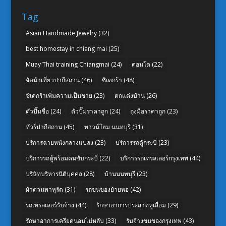
Tag
Asian Handmade Jewelry
(32)
best homestay in chiang mai
(25)
Muay Thai training Chiangmai
(24)
คอนโด
(22)
จัดนำเที่ยวปากีสถาน
(46)
ซิเดกร้า
(48)
ซิเดกร้าเพิ่มความเป็นชาย
(23)
ตกแต่งบ้าน
(26)
ตัวปั๊มชื่อ
(24)
ตัวปั๊มราคาถูก
(24)
ถุงมือราคาถูก
(23)
ทัวร์ปากีสถาน
(45)
ทาวน์โฮม นนทบุรี
(31)
บริการฉายหนังกลางแปลง
(23)
บริการรถตู้กระบี่
(23)
บริการรถตู้พร้อมคนขับกระบี่
(22)
บริการรถเทรลเลอร์กรุงเทพ
(44)
บริษัทบริหารนิติบุคคล
(28)
บ้านนนทบุรี
(23)
ผ้าต่วนพาหุรัด
(31)
รถขนของย้ายหอ
(42)
รถเทรลเลอร์รับจ้าง
(44)
รักษาอาการประสาทหูเสื่อม
(29)
รักษาอาการเครียดนอนไม่หลับ
(33)
รับจ้างขนของกรุงเทพ
(43)