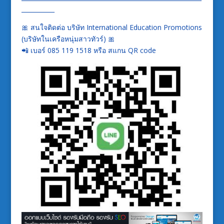
___________
🎀 สนใจติดต่อ บริษัท International Education Promotions
(บริษัทในเครือหนุ่มสาวทัวร์) 🎀
📲 เบอร์ 085 119 1518 หรือ สแกน QR code