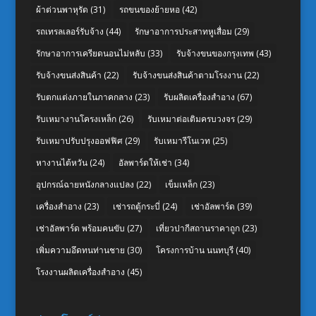
ผ้าต่วนพาหุรัด
(31)
รถขนของย้ายหอ
(42)
รถเทรลเลอร์รับจ้าง
(44)
รักษาอาการประสาทหูเสื่อม
(29)
รักษาอาการเครียดนอนไม่หลับ
(33)
รับจ้างขนของกรุงเทพ
(43)
รับจ้างขนส่งสินค้า
(22)
รับจ้างขนส่งสินค้าตามโรงงาน
(22)
รับตกแต่งภายในภาคกลาง
(23)
รับผลิตเครื่องสำอาง
(67)
รับเหมางานโครงเหล็ก
(26)
รับเหมาต่อเติมครบวงจร
(29)
รับเหมาปรับปรุงออฟฟิศ
(29)
รับเหมารีโนเวท
(25)
หางานไต้หวัน
(24)
อัลพาร์ดให้เช่า
(34)
อุปกรณ์ฉายหนังกลางแปลง
(22)
เข็มเหล็ก
(23)
เครื่องสำอาง
(23)
เช่ารถตู้กระบี่
(24)
เช่าอัลพาร์ด
(39)
เช่าอัลพาร์ด พร้อมคนขับ
(27)
เที่ยวปากีสถานราคาถูก
(23)
เพิ่มความอึดทนท่านชาย
(30)
โครงการบ้าน นนทบุรี
(40)
โรงงานผลิตเครื่องสำอาง
(45)