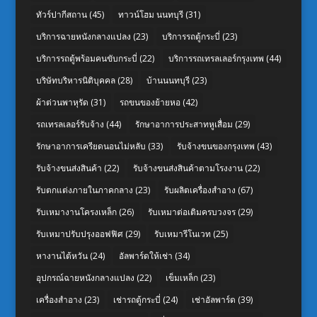
ทัวร์ปากีสถาน
(45)
ทาวน์โฮม นนทบุรี
(31)
บริการฉายหนังกลางแปลง
(23)
บริการรถตู้กระบี่
(23)
บริการรถตู้พร้อมคนขับกระบี่
(22)
บริการรถเทรลเลอร์กรุงเทพ
(44)
บริษัทบริหารนิติบุคคล
(28)
บ้านนนทบุรี
(23)
ผ้าต่วนพาหุรัด
(31)
รถขนของย้ายหอ
(42)
รถเทรลเลอร์รับจ้าง
(44)
รักษาอาการประสาทหูเสื่อม
(29)
รักษาอาการเครียดนอนไม่หลับ
(33)
รับจ้างขนของกรุงเทพ
(43)
รับจ้างขนส่งสินค้า
(22)
รับจ้างขนส่งสินค้าตามโรงงาน
(22)
รับตกแต่งภายในภาคกลาง
(23)
รับผลิตเครื่องสำอาง
(67)
รับเหมางานโครงเหล็ก
(26)
รับเหมาต่อเติมครบวงจร
(29)
รับเหมาปรับปรุงออฟฟิศ
(29)
รับเหมารีโนเวท
(25)
หางานไต้หวัน
(24)
อัลพาร์ดให้เช่า
(34)
อุปกรณ์ฉายหนังกลางแปลง
(22)
เข็มเหล็ก
(23)
เครื่องสำอาง
(23)
เช่ารถตู้กระบี่
(24)
เช่าอัลพาร์ด
(39)