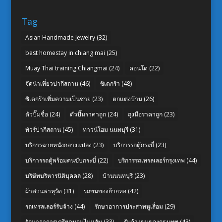
Tag
Asian Handmade Jewelry
(32)
best homestay in chiang mai
(25)
Muay Thai training Chiangmai
(24)
คอนโด
(22)
จัดนำเที่ยวปากีสถาน
(46)
ซิเดกร้า
(48)
ซิเดกร้าเพิ่มความเป็นชาย
(23)
ตกแต่งบ้าน
(26)
ตัวปั๊มชื่อ
(24)
ตัวปั๊มราคาถูก
(24)
ถุงมือราคาถูก
(23)
ทัวร์ปากีสถาน
(45)
ทาวน์โฮม นนทบุรี
(31)
บริการฉายหนังกลางแปลง
(23)
บริการรถตู้กระบี่
(23)
บริการรถตู้พร้อมคนขับกระบี่
(22)
บริการรถเทรลเลอร์กรุงเทพ
(44)
บริษัทบริหารนิติบุคคล
(28)
บ้านนนทบุรี
(23)
ผ้าต่วนพาหุรัด
(31)
รถขนของย้ายหอ
(42)
รถเทรลเลอร์รับจ้าง
(44)
รักษาอาการประสาทหูเสื่อม
(29)
รักษาอาการเครียดนอนไม่หลับ
(33)
รับจ้างขนของกรุงเทพ
(43)