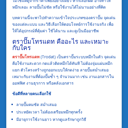
ไม่ใช่แค่ดูจากราคาเพียงอย่างเดียว หากเลือกผิด อาจทำให้
หมึกเลอะ ลายปั๊มไม่ชัด หรือใช้งานได้ไม่นานอย่างที่คิด
บทความนี้จะพาไปทำความเข้าใจประเภทของตราปั๊ม จุดเด่น
ของแต่ละแบบ และวิธีเลือกให้ตอบโจทย์การใช้งานจริง เพื่อ
ให้ได้อุปกรณ์ที่คุ้มค่า ใช้ได้นาน และดูเป็นมืออาชีพ
ตราปั๊มโทรแดท คืออะไร และเหมาะ
กับใคร
ตราปั๊มโทรแดท
(Trodat) เป็นตราปั๊มระบบหมึกในตัว จุดเด่น
คือใช้งานสะดวก กดแล้วติดหมึกได้ทันที ไม่ต้องจุ่มแผ่นหมึก
แยก ตัวโครงสร้างถูกออกแบบให้กดง่าย ลายปั๊มสม่ำเสมอ
เหมาะกับงานที่ต้องปั๊มซ้ำ ๆ จำนวนมาก เช่น งานเอกสารใน
ออฟฟิศ งานธุรการ หรือคลังเอกสาร
ข้อดีที่หลายคนเลือกใช้
ลายปั๊มคมชัด สม่ำเสมอ
ประหยัดเวลา ไม่ต้องเตรียมหมึกทุกครั้ง
มีอายุการใช้งานยาว หากดูแลรักษาถูกวิธี