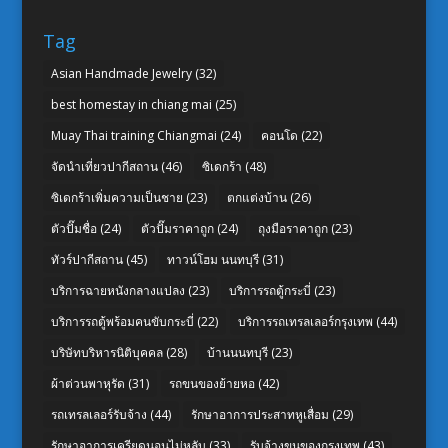
Tag
Asian Handmade Jewelry
(32)
best homestay in chiang mai
(25)
Muay Thai training Chiangmai
(24)
คอนโด
(22)
จัดนำเที่ยวปากีสถาน
(46)
ซิเดกร้า
(48)
ซิเดกร้าเพิ่มความเป็นชาย
(23)
ตกแต่งบ้าน
(26)
ตัวปั๊มชื่อ
(24)
ตัวปั๊มราคาถูก
(24)
ถุงมือราคาถูก
(23)
ทัวร์ปากีสถาน
(45)
ทาวน์โฮม นนทบุรี
(31)
บริการฉายหนังกลางแปลง
(23)
บริการรถตู้กระบี่
(23)
บริการรถตู้พร้อมคนขับกระบี่
(22)
บริการรถเทรลเลอร์กรุงเทพ
(44)
บริษัทบริหารนิติบุคคล
(28)
บ้านนนทบุรี
(23)
ผ้าต่วนพาหุรัด
(31)
รถขนของย้ายหอ
(42)
รถเทรลเลอร์รับจ้าง
(44)
รักษาอาการประสาทหูเสื่อม
(29)
รักษาอาการเครียดนอนไม่หลับ
(33)
รับจ้างขนของกรุงเทพ
(43)