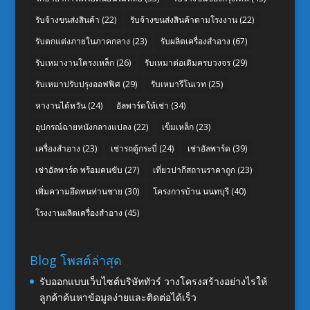
รับจ้างขนส่งสินค้า
(22)
รับจ้างขนส่งสินค้าตามโรงงาน
(22)
รับตกแต่งภายในภาคกลาง
(23)
รับผลิตเครื่องสำอาง
(67)
รับเหมางานโครงเหล็ก
(26)
รับเหมาต่อเติมครบวงจร
(29)
รับเหมาปรับปรุงออฟฟิศ
(29)
รับเหมารีโนเวท
(25)
หางานไต้หวัน
(24)
อัลพาร์ดให้เช่า
(34)
อุปกรณ์ฉายหนังกลางแปลง
(22)
เข็มเหล็ก
(23)
เครื่องสำอาง
(23)
เช่ารถตู้กระบี่
(24)
เช่าอัลพาร์ด
(39)
เช่าอัลพาร์ด พร้อมคนขับ
(27)
เที่ยวปากีสถานราคาถูก
(23)
เพิ่มความอึดทนท่านชาย
(30)
โครงการบ้าน นนทบุรี
(40)
โรงงานผลิตเครื่องสำอาง
(45)
Blog โพสต์ล่าสุด
รับออกแบบเว็บไซต์บริษัททัวร์ วางโครงสร้างอย่างไรให้
ลูกค้าค้นหาข้อมูลง่ายและติดต่อได้เร็ว