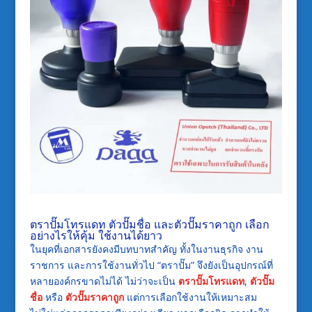
ตราปั๊มโทรแดท ตัวปั๊มชื่อ และตัวปั๊มราคาถูก เลือก
อย่างไรให้คุ้ม ใช้งานได้ยาว
ในยุคที่เอกสารยังคงมีบทบาทสำคัญ ทั้งในงานธุรกิจ งาน
ราชการ และการใช้งานทั่วไป “ตราปั๊ม” จึงยังเป็นอุปกรณ์ที่
หลายองค์กรขาดไม่ได้ ไม่ว่าจะเป็น
ตราปั๊มโทรแดท
,
ตัวปั๊ม
ชื่อ
หรือ
ตัวปั๊มราคาถูก
แต่การเลือกใช้งานให้เหมาะสม