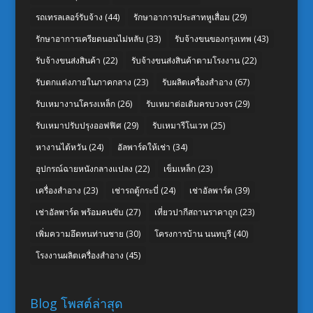
รถเทรลเลอร์รับจ้าง
(44)
รักษาอาการประสาทหูเสื่อม
(29)
รักษาอาการเครียดนอนไม่หลับ
(33)
รับจ้างขนของกรุงเทพ
(43)
รับจ้างขนส่งสินค้า
(22)
รับจ้างขนส่งสินค้าตามโรงงาน
(22)
รับตกแต่งภายในภาคกลาง
(23)
รับผลิตเครื่องสำอาง
(67)
รับเหมางานโครงเหล็ก
(26)
รับเหมาต่อเติมครบวงจร
(29)
รับเหมาปรับปรุงออฟฟิศ
(29)
รับเหมารีโนเวท
(25)
หางานไต้หวัน
(24)
อัลพาร์ดให้เช่า
(34)
อุปกรณ์ฉายหนังกลางแปลง
(22)
เข็มเหล็ก
(23)
เครื่องสำอาง
(23)
เช่ารถตู้กระบี่
(24)
เช่าอัลพาร์ด
(39)
เช่าอัลพาร์ด พร้อมคนขับ
(27)
เที่ยวปากีสถานราคาถูก
(23)
เพิ่มความอึดทนท่านชาย
(30)
โครงการบ้าน นนทบุรี
(40)
โรงงานผลิตเครื่องสำอาง
(45)
Blog โพสต์ล่าสุด