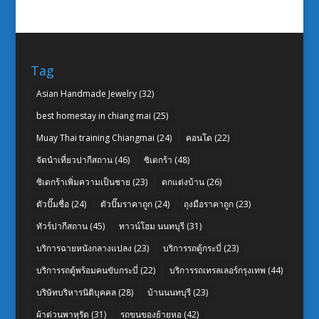
Tag
Asian Handmade Jewelry
(32)
best homestay in chiang mai
(25)
Muay Thai training Chiangmai
(24)
คอนโด
(22)
จัดนำเที่ยวปากีสถาน
(46)
ซิเดกร้า
(48)
ซิเดกร้าเพิ่มความเป็นชาย
(23)
ตกแต่งบ้าน
(26)
ตัวปั๊มชื่อ
(24)
ตัวปั๊มราคาถูก
(24)
ถุงมือราคาถูก
(23)
ทัวร์ปากีสถาน
(45)
ทาวน์โฮม นนทบุรี
(31)
บริการฉายหนังกลางแปลง
(23)
บริการรถตู้กระบี่
(23)
บริการรถตู้พร้อมคนขับกระบี่
(22)
บริการรถเทรลเลอร์กรุงเทพ
(44)
บริษัทบริหารนิติบุคคล
(28)
บ้านนนทบุรี
(23)
ผ้าต่วนพาหุรัด
(31)
รถขนของย้ายหอ
(42)