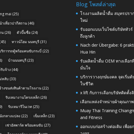
Blog โพสต์ล่าสุด
โรงงานผลิตน้ำดื่ม สมุทรปราก
ang mai
(25)
ใหม่
นำเที่ยวปากีสถาน
(46)
รับออกแบบเว็บไซต์บริษัททัวร
าน
(26)
ตัวปั๊มชื่อ
(24)
ถึงลูกค้า
(45)
ทาวน์โฮม นนทบุรี
(31)
Nach der Übergabe: 6 prakt
บริการรถตู้พร้อมคนขับกระบี่
(22)
Hua Hin
8)
บ้านนนทบุรี
(23)
รับผลิตน้ำดื่ม OEM ทางเลือกท
มั่นใจ
รับจ้าง
(44)
บริการวางฤกษ์มงคล จุดเริ่มต
่หลับ
(33)
ในชีวิต
บจ้างขนส่งสินค้าตามโรงงาน
(22)
x lift กับการเลือกบริษัทติดต
รับเหมางานโครงเหล็ก
(26)
เลือกแหล่งจำหน่ายผ้าคุณภาพ
9)
รับเหมารีโนเวท
(25)
Muay Thai Training Chiangm
นังกลางแปลง
(22)
เข็มเหล็ก
(23)
and Fitness
เช่าอัลพาร์ด พร้อมคนขับ
(27)
ออกแบบก่อสร้างต่อเติม เพื่
วงจร