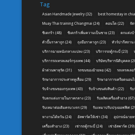
Tag
Asian Handmade Jewelry
(32)
best homestay in chi
Muay Thai training Chiangmai
(24)
คอนโด
(22)
จัด
ซิเดกร้า
(48)
ซิเดกร้าเพิ่มความเป็นชาย
(23)
ตกแต่งบ้
ตัวปั๊มราคาถูก
(24)
ถุงมือราคาถูก
(23)
ทัวร์ปากีสถาน
บริการฉายหนังกลางแปลง
(23)
บริการรถตู้กระบี่
(23)
บริการรถเทรลเลอร์กรุงเทพ
(44)
บริษัทบริหารนิติบุคคล
(2
ผ้าต่วนพาหุรัด
(31)
รถขนของย้ายหอ
(42)
รถเทรลเลอร์
รักษาอาการประสาทหูเสื่อม
(29)
รักษาอาการเครียดนอนไม
รับจ้างขนของกรุงเทพ
(43)
รับจ้างขนส่งสินค้า
(22)
รั
รับตกแต่งภายในภาคกลาง
(23)
รับผลิตเครื่องสำอาง
(67)
รับเหมาต่อเติมครบวงจร
(29)
รับเหมาปรับปรุงออฟฟิศ
(2
หางานไต้หวัน
(24)
อัลพาร์ดให้เช่า
(34)
อุปกรณ์ฉายห
เครื่องสำอาง
(23)
เช่ารถตู้กระบี่
(24)
เช่าอัลพาร์ด
(39)