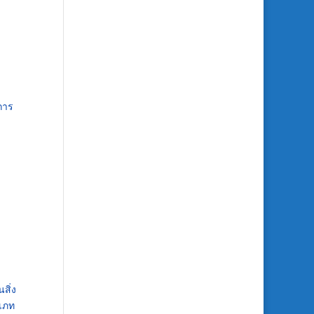
การ
สิ่ง
เภท