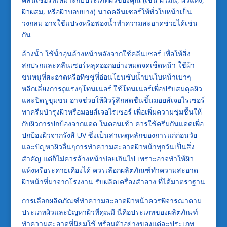
ผิวผสม, หรือผิวบอบบาง) นวดคลีนเซอร์ให้ทั่วใบหน้าเป็น
วงกลม อาจใช้แปรงหรือฟองน้ำทำความสะอาดช่วยได้เช่น
กัน
ล้างน้ำ ใช้น้ำอุ่นล้างหน้าหลังจากใช้คลีนเซอร์ เพื่อให้สิ่ง
สกปรกและคลีนเซอร์หลุดออกอย่างหมดจดเช็ดหน้า ใช้ผ้า
ขนหนูที่สะอาดหรือทิชชู่ที่อ่อนโยนซับน้ำบนใบหน้าเบาๆ
หลีกเลี่ยงการถูแรงๆโทนเนอร์ ใช้โทนเนอร์เพื่อปรับสมดุลผิว
และปิดรูขุมขน อาจช่วยให้ผิวรู้สึกสดชื่นขึ้นมอยส์เจอไรเซอร์
ทาครีมบำรุงผิวหรือมอยส์เจอไรเซอร์ เพื่อเพิ่มความชุ่มชื้นให้
กับผิวการปกป้องจากแดด ในตอนเช้า ควรใช้ครีมกันแดดเพื่อ
ปกป้องผิวจากรังสี UV ซึ่งเป็นสาเหตุหลักของการแก่ก่อนวัย
และปัญหาผิวอื่นๆการทำความสะอาดผิวหน้าทุกวันเป็นสิ่ง
สำคัญ แต่ก็ไม่ควรล้างหน้าบ่อยเกินไป เพราะอาจทำให้ผิว
แห้งหรือระคายเคืองได้ ควรเลือกผลิตภัณฑ์ทำความสะอาด
ผิวหน้าที่มาจากโรงงาน รับผลิตเครื่องสำอาง ที่ได้มาตราฐาน
การเลือกผลิตภัณฑ์ทำความสะอาดผิวหน้าควรพิจารณาตาม
ประเภทผิวและปัญหาผิวที่คุณมี นี่คือประเภทของผลิตภัณฑ์
ทำความสะอาดที่นิยมใช้ พร้อมตัวอย่างของแต่ละประเภท