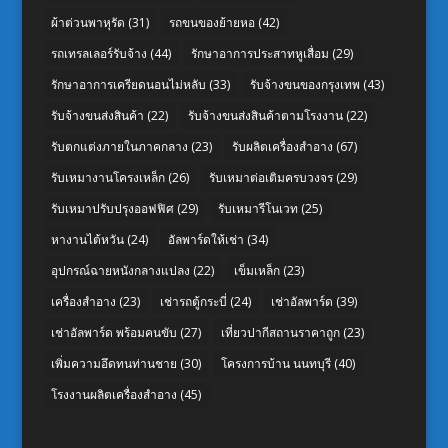
ผ้าต่วนพาหุรัด
(31)
รถขนของย้ายหอ
(42)
รถเทรลเลอร์รับจ้าง
(44)
รักษาอาการประสาทหูเสื่อม
(29)
รักษาอาการเครียดนอนไม่หลับ
(33)
รับจ้างขนของกรุงเทพ
(43)
รับจ้างขนส่งสินค้า
(22)
รับจ้างขนส่งสินค้าตามโรงงาน
(22)
รับตกแต่งภายในภาคกลาง
(23)
รับผลิตเครื่องสำอาง
(67)
รับเหมางานโครงเหล็ก
(26)
รับเหมาต่อเติมครบวงจร
(29)
รับเหมาปรับปรุงออฟฟิศ
(29)
รับเหมารีโนเวท
(25)
หางานไต้หวัน
(24)
อัลพาร์ดให้เช่า
(34)
อุปกรณ์ฉายหนังกลางแปลง
(22)
เข็มเหล็ก
(23)
เครื่องสำอาง
(23)
เช่ารถตู้กระบี่
(24)
เช่าอัลพาร์ด
(39)
เช่าอัลพาร์ด พร้อมคนขับ
(27)
เที่ยวปากีสถานราคาถูก
(23)
เพิ่มความอึดทนท่านชาย
(30)
โครงการบ้าน นนทบุรี
(40)
โรงงานผลิตเครื่องสำอาง
(45)