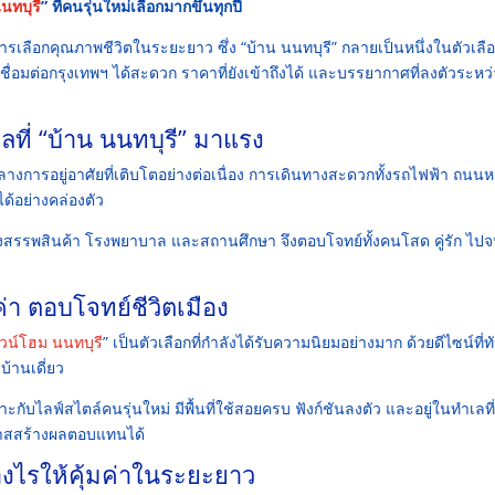
นทบุรี
” ที่คนรุ่นใหม่เลือกมากขึ้นทุกปี
ือการเลือกคุณภาพชีวิตในระยะยาว ซึ่ง “บ้าน นนทบุรี” กลายเป็นหนึ่งในตัวเลื
่อมต่อกรุงเทพฯ ได้สะดวก ราคาที่ยังเข้าถึงได้ และบรรยากาศที่ลงตัวระหว่
ลที่ “บ้าน นนทบุรี” มาแรง
์กลางการอยู่อาศัยที่เติบโตอย่างต่อเนื่อง การเดินทางสะดวกทั้งรถไฟฟ้า ถนนห
ด้อย่างคล่องตัว
างสรรพสินค้า โรงพยาบาล และสถานศึกษา จึงตอบโจทย์ทั้งคนโสด คู่รัก ไปจ
่า ตอบโจทย์ชีวิตเมือง
วน์โฮม นนทบุรี
” เป็นตัวเลือกที่กำลังได้รับความนิยมอย่างมาก ด้วยดีไซน์ที่ท
าบ้านเดี่ยว
ับไลฟ์สไตล์คนรุ่นใหม่ มีพื้นที่ใช้สอยครบ ฟังก์ชันลงตัว และอยู่ในทำเลที่
อกาสสร้างผลตอบแทนได้
างไรให้คุ้มค่าในระยะยาว