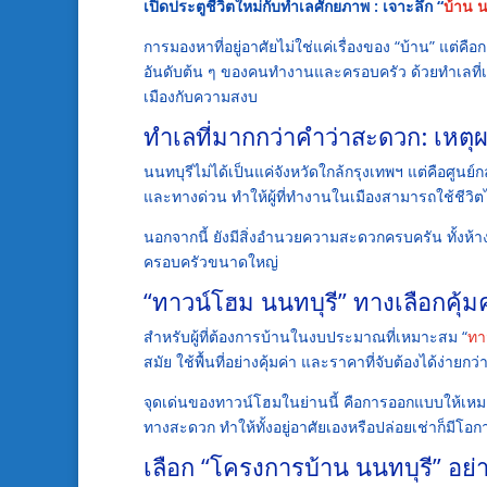
เปิดประตูชีวิตใหม่กับทำเลศักยภาพ : เจาะลึก “
บ้าน น
การมองหาที่อยู่อาศัยไม่ใช่แค่เรื่องของ “บ้าน” แต่ค
อันดับต้น ๆ ของคนทำงานและครอบครัว ด้วยทำเลที่เชื
เมืองกับความสงบ
ทำเลที่มากกว่าคำว่าสะดวก: เหตุผ
นนทบุรีไม่ได้เป็นแค่จังหวัดใกล้กรุงเทพฯ แต่คือศูนย
และทางด่วน ทำให้ผู้ที่ทำงานในเมืองสามารถใช้ชีวิตไ
นอกจากนี้ ยังมีสิ่งอำนวยความสะดวกครบครัน ทั้งห้
ครอบครัวขนาดใหญ่
“ทาวน์โฮม นนทบุรี” ทางเลือกคุ้มค
สำหรับผู้ที่ต้องการบ้านในงบประมาณที่เหมาะสม “
ทา
สมัย ใช้พื้นที่อย่างคุ้มค่า และราคาที่จับต้องได้ง่ายกว่
จุดเด่นของทาวน์โฮมในย่านนี้ คือการออกแบบให้เหมาะก
ทางสะดวก ทำให้ทั้งอยู่อาศัยเองหรือปล่อยเช่าก็มีโ
เลือก “โครงการบ้าน นนทบุรี” อย่