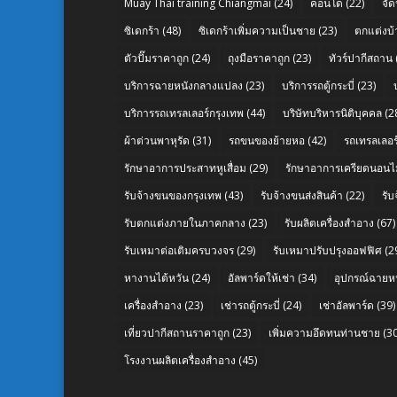
Muay Thai training Chiangmai
(24)
คอนโด
(22)
จัด
ซิเดกร้า
(48)
ซิเดกร้าเพิ่มความเป็นชาย
(23)
ตกแต่งบ้
ตัวปั๊มราคาถูก
(24)
ถุงมือราคาถูก
(23)
ทัวร์ปากีสถาน
บริการฉายหนังกลางแปลง
(23)
บริการรถตู้กระบี่
(23)
บริการรถเทรลเลอร์กรุงเทพ
(44)
บริษัทบริหารนิติบุคคล
(2
ผ้าต่วนพาหุรัด
(31)
รถขนของย้ายหอ
(42)
รถเทรลเลอร์
รักษาอาการประสาทหูเสื่อม
(29)
รักษาอาการเครียดนอนไม
รับจ้างขนของกรุงเทพ
(43)
รับจ้างขนส่งสินค้า
(22)
รั
รับตกแต่งภายในภาคกลาง
(23)
รับผลิตเครื่องสำอาง
(67)
รับเหมาต่อเติมครบวงจร
(29)
รับเหมาปรับปรุงออฟฟิศ
(2
หางานไต้หวัน
(24)
อัลพาร์ดให้เช่า
(34)
อุปกรณ์ฉายห
เครื่องสำอาง
(23)
เช่ารถตู้กระบี่
(24)
เช่าอัลพาร์ด
(39)
เที่ยวปากีสถานราคาถูก
(23)
เพิ่มความอึดทนท่านชาย
(30
โรงงานผลิตเครื่องสำอาง
(45)