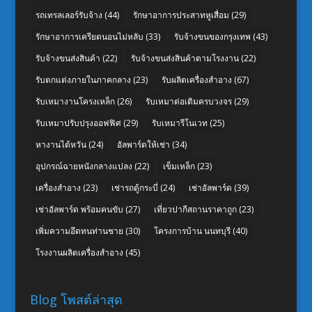
รถเทรลเลอร์รับจ้าง
(44)
รักษาอาการประสาทหูเสื่อม
(29)
รักษาอาการเครียดนอนไม่หลับ
(33)
รับจ้างขนของกรุงเทพ
(43)
รับจ้างขนส่งสินค้า
(22)
รับจ้างขนส่งสินค้าตามโรงงาน
(22)
รับตกแต่งภายในภาคกลาง
(23)
รับผลิตเครื่องสำอาง
(67)
รับเหมางานโครงเหล็ก
(26)
รับเหมาต่อเติมครบวงจร
(29)
รับเหมาปรับปรุงออฟฟิศ
(29)
รับเหมารีโนเวท
(25)
หางานไต้หวัน
(24)
อัลพาร์ดให้เช่า
(34)
อุปกรณ์ฉายหนังกลางแปลง
(22)
เข็มเหล็ก
(23)
เครื่องสำอาง
(23)
เช่ารถตู้กระบี่
(24)
เช่าอัลพาร์ด
(39)
เช่าอัลพาร์ด พร้อมคนขับ
(27)
เที่ยวปากีสถานราคาถูก
(23)
เพิ่มความอึดทนท่านชาย
(30)
โครงการบ้าน นนทบุรี
(40)
โรงงานผลิตเครื่องสำอาง
(45)
Blog โพสต์ล่าสุด