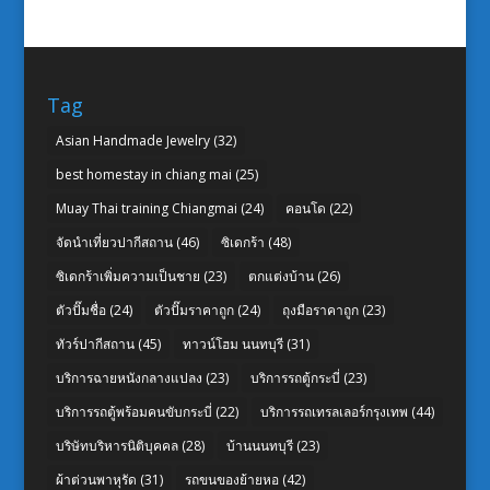
Tag
Asian Handmade Jewelry
(32)
best homestay in chiang mai
(25)
Muay Thai training Chiangmai
(24)
คอนโด
(22)
จัดนำเที่ยวปากีสถาน
(46)
ซิเดกร้า
(48)
ซิเดกร้าเพิ่มความเป็นชาย
(23)
ตกแต่งบ้าน
(26)
ตัวปั๊มชื่อ
(24)
ตัวปั๊มราคาถูก
(24)
ถุงมือราคาถูก
(23)
ทัวร์ปากีสถาน
(45)
ทาวน์โฮม นนทบุรี
(31)
บริการฉายหนังกลางแปลง
(23)
บริการรถตู้กระบี่
(23)
บริการรถตู้พร้อมคนขับกระบี่
(22)
บริการรถเทรลเลอร์กรุงเทพ
(44)
บริษัทบริหารนิติบุคคล
(28)
บ้านนนทบุรี
(23)
ผ้าต่วนพาหุรัด
(31)
รถขนของย้ายหอ
(42)