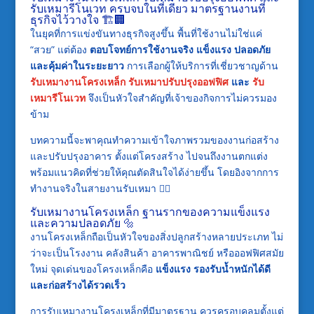
รับเหมารีโนเวท ครบจบในที่เดียว มาตรฐานงานที่
ธุรกิจไว้วางใจ 🏗️🏢
ในยุคที่การแข่งขันทางธุรกิจสูงขึ้น พื้นที่ใช้งานไม่ใช่แค่
“สวย” แต่ต้อง
ตอบโจทย์การใช้งานจริง แข็งแรง ปลอดภัย
และคุ้มค่าในระยะยาว
การเลือกผู้ให้บริการที่เชี่ยวชาญด้าน
รับเหมางานโครงเหล็ก
รับเหมาปรับปรุงออฟฟิศ
และ
รับ
เหมารีโนเวท
จึงเป็นหัวใจสำคัญที่เจ้าของกิจการไม่ควรมอง
ข้าม
บทความนี้จะพาคุณทำความเข้าใจภาพรวมของงานก่อสร้าง
และปรับปรุงอาคาร ตั้งแต่โครงสร้าง ไปจนถึงงานตกแต่ง
พร้อมแนวคิดที่ช่วยให้คุณตัดสินใจได้ง่ายขึ้น โดยอิงจากการ
ทำงานจริงในสายงานรับเหมา 👷‍♂️
รับเหมางานโครงเหล็ก ฐานรากของความแข็งแรง
และความปลอดภัย 🔩
งานโครงเหล็กถือเป็นหัวใจของสิ่งปลูกสร้างหลายประเภท ไม่
ว่าจะเป็นโรงงาน คลังสินค้า อาคารพาณิชย์ หรือออฟฟิศสมัย
ใหม่ จุดเด่นของโครงเหล็กคือ
แข็งแรง รองรับน้ำหนักได้ดี
และก่อสร้างได้รวดเร็ว
การรับเหมางานโครงเหล็กที่มีมาตรฐาน ควรครอบคลุมตั้งแต่