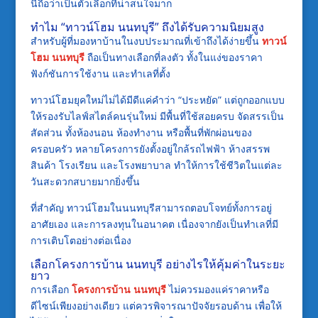
นี้ถือว่าเป็นตัวเลือกที่น่าสนใจมาก
ทำไม “ทาวน์โฮม นนทบุรี” ถึงได้รับความนิยมสูง
สำหรับผู้ที่มองหาบ้านในงบประมาณที่เข้าถึงได้ง่ายขึ้น
ทาวน์
โฮม นนทบุรี
ถือเป็นทางเลือกที่ลงตัว ทั้งในแง่ของราคา
ฟังก์ชันการใช้งาน และทำเลที่ตั้ง
ทาวน์โฮมยุคใหม่ไม่ได้มีดีแค่คำว่า “ประหยัด” แต่ถูกออกแบบ
ให้รองรับไลฟ์สไตล์คนรุ่นใหม่ มีพื้นที่ใช้สอยครบ จัดสรรเป็น
สัดส่วน ทั้งห้องนอน ห้องทำงาน หรือพื้นที่พักผ่อนของ
ครอบครัว หลายโครงการยังตั้งอยู่ใกล้รถไฟฟ้า ห้างสรรพ
สินค้า โรงเรียน และโรงพยาบาล ทำให้การใช้ชีวิตในแต่ละ
วันสะดวกสบายมากยิ่งขึ้น
ที่สำคัญ ทาวน์โฮมในนนทบุรีสามารถตอบโจทย์ทั้งการอยู่
อาศัยเอง และการลงทุนในอนาคต เนื่องจากยังเป็นทำเลที่มี
การเติบโตอย่างต่อเนื่อง
เลือกโครงการบ้าน นนทบุรี อย่างไรให้คุ้มค่าในระยะ
ยาว
การเลือก
โครงการบ้าน นนทบุรี
ไม่ควรมองแค่ราคาหรือ
ดีไซน์เพียงอย่างเดียว แต่ควรพิจารณาปัจจัยรอบด้าน เพื่อให้