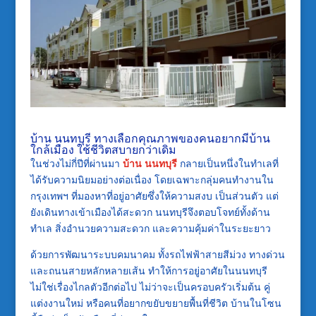
บ้าน นนทบุรี ทางเลือกคุณภาพของคนอยากมีบ้าน
ใกล้เมือง ใช้ชีวิตสบายกว่าเดิม
ในช่วงไม่กี่ปีที่ผ่านมา
บ้าน นนทบุรี
กลายเป็นหนึ่งในทำเลที่
ได้รับความนิยมอย่างต่อเนื่อง โดยเฉพาะกลุ่มคนทำงานใน
กรุงเทพฯ ที่มองหาที่อยู่อาศัยซึ่งให้ความสงบ เป็นส่วนตัว แต่
ยังเดินทางเข้าเมืองได้สะดวก นนทบุรีจึงตอบโจทย์ทั้งด้าน
ทำเล สิ่งอำนวยความสะดวก และความคุ้มค่าในระยะยาว
ด้วยการพัฒนาระบบคมนาคม ทั้งรถไฟฟ้าสายสีม่วง ทางด่วน
และถนนสายหลักหลายเส้น ทำให้การอยู่อาศัยในนนทบุรี
ไม่ใช่เรื่องไกลตัวอีกต่อไป ไม่ว่าจะเป็นครอบครัวเริ่มต้น คู่
แต่งงานใหม่ หรือคนที่อยากขยับขยายพื้นที่ชีวิต บ้านในโซน