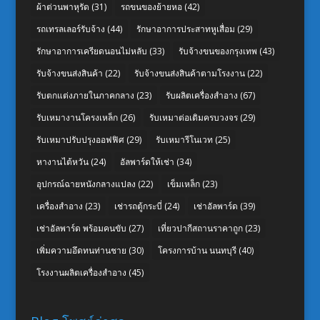
ผ้าต่วนพาหุรัด
(31)
รถขนของย้ายหอ
(42)
รถเทรลเลอร์รับจ้าง
(44)
รักษาอาการประสาทหูเสื่อม
(29)
รักษาอาการเครียดนอนไม่หลับ
(33)
รับจ้างขนของกรุงเทพ
(43)
รับจ้างขนส่งสินค้า
(22)
รับจ้างขนส่งสินค้าตามโรงงาน
(22)
รับตกแต่งภายในภาคกลาง
(23)
รับผลิตเครื่องสำอาง
(67)
รับเหมางานโครงเหล็ก
(26)
รับเหมาต่อเติมครบวงจร
(29)
รับเหมาปรับปรุงออฟฟิศ
(29)
รับเหมารีโนเวท
(25)
หางานไต้หวัน
(24)
อัลพาร์ดให้เช่า
(34)
อุปกรณ์ฉายหนังกลางแปลง
(22)
เข็มเหล็ก
(23)
เครื่องสำอาง
(23)
เช่ารถตู้กระบี่
(24)
เช่าอัลพาร์ด
(39)
เช่าอัลพาร์ด พร้อมคนขับ
(27)
เที่ยวปากีสถานราคาถูก
(23)
เพิ่มความอึดทนท่านชาย
(30)
โครงการบ้าน นนทบุรี
(40)
โรงงานผลิตเครื่องสำอาง
(45)