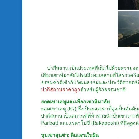
ปากีสถาน เป็นประเทศที่เต็มไปด้วยความงดงา
เทือกเขาหิมาลัยไปจนถึงทะเลสาบที่ใสราวคริ
ธรรมชาติเข้ากับวัฒนธรรมและประวัติศาสตร์ท
ปากีสถานราคาถูก
สำหรับผู้รักธรรมชาติ
ยอดเขาเคทูและเทือกเขาหิมาลัย
ยอดเขาเคทู (K2) ซึ่งเป็นยอดเขาที่สูงเป็นอั
ปากีสถาน เป็นสถานที่ที่ท้าทายนักปีนเขาจากทั่วโ
Parbat) และแรคาโปชี (Rakaposhi) ที่ดึงดูดนักท่
หุบเขาฮุนซ่า: ดินแดนในฝัน