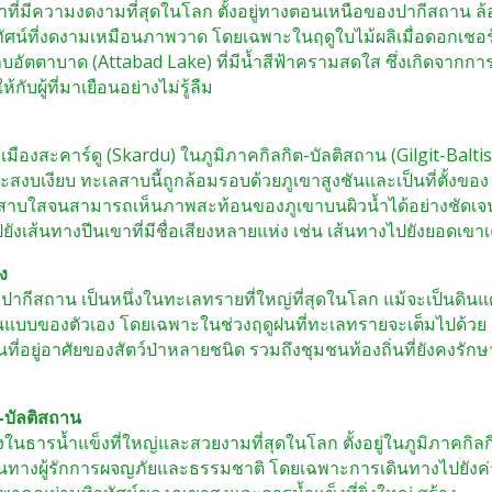
เขาที่มีความงดงามที่สุดในโลก ตั้งอยู่ทางตอนเหนือของปากีสถาน ล
ทัศน์ที่งดงามเหมือนภาพวาด โดยเฉพาะในฤดูใบไม้ผลิเมื่อดอกเชอร์ร
สาบอัตตาบาด (Attabad Lake) ที่มีน้ำสีฟ้าครามสดใส ซึ่งเกิดจากกา
บผู้ที่มาเยือนอย่างไม่รู้ลืม
เมืองสะคาร์ดู (Skardu) ในภูมิภาคกิลกิต-บัลติสถาน (Gilgit-Balti
ะสงบเงียบ ทะเลสาบนี้ถูกล้อมรอบด้วยภูเขาสูงชันและเป็นที่ตั้งของ
เลสาบใสจนสามารถเห็นภาพสะท้อนของภูเขาบนผิวน้ำได้อย่างชัดเจ
ปยังเส้นทางปีนเขาที่มีชื่อเสียงหลายแห่ง เช่น เส้นทางไปยังยอดเขาเ
ง
กีสถาน เป็นหนึ่งในทะเลทรายที่ใหญ่ที่สุดในโลก แม้จะเป็นดินแด
ในแบบของตัวเอง โดยเฉพาะในช่วงฤดูฝนที่ทะเลทรายจะเต็มไปด้วย
นที่อยู่อาศัยของสัตว์ป่าหลายชนิด รวมถึงชุมชนท้องถิ่นที่ยังคงรักษา
-บัลติสถาน
่งในธารน้ำแข็งที่ใหญ่และสวยงามที่สุดในโลก ตั้งอยู่ในภูมิภาคกิลก
เดินทางผู้รักการผจญภัยและธรรมชาติ โดยเฉพาะการเดินทางไปยังค