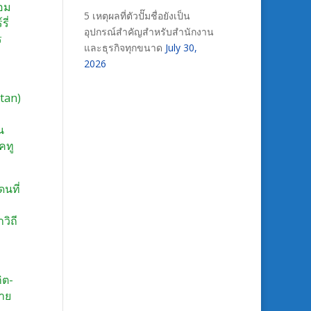
้อม
5 เหตุผลที่ตัวปั๊มชื่อยังเป็น
ี่
อุปกรณ์สำคัญสำหรับสำนักงาน
ร
และธุรกิจทุกขนาด
July 30,
2026
stan)
น
คทู
นที่
วิถี
ิต-
่าย