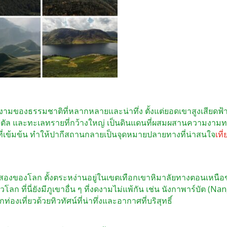
มของธรรมชาติที่หลากหลายและน่าทึ่ง ตั้งแต่ยอดเขาสูงเสียดฟ้
สตัล และทะเลทรายที่กว้างใหญ่ เป็นดินแดนที่ผสมผสานความงาม
ี่เข้มข้น ทำให้ปากีสถานกลายเป็นจุดหมายปลายทางที่น่าสนใจ
เที่
นดับสองของโลก ตั้งตระหง่านอยู่ในเขตเทือกเขาหิมาลัยทางตอนเหนื
ลก ที่นี่ยังมีภูเขาอื่น ๆ ที่งดงามไม่แพ้กัน เช่น นังกาพาร์บัต (Na
องเที่ยวด้วยทิวทัศน์ที่น่าทึ่งและอากาศที่บริสุทธิ์