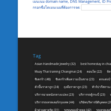
เมนเนม domain name, DNS Management, ID Prot
กรอกชื่อโดเมนเนมที่ต้องการจด:
Tag
Asian Handmade Jewelry
(32)
best homestay in chi
Muay Thai training Chiangmai
(24)
คอนโด
(22)
จัด
ซิเดกร้า
(48)
ซิเดกร้าเพิ่มความเป็นชาย
(23)
ตกแต่งบ้
ตัวปั๊มราคาถูก
(24)
ถุงมือราคาถูก
(23)
ทัวร์ปากีสถาน
บริการฉายหนังกลางแปลง
(23)
บริการรถตู้กระบี่
(23)
บริการรถเทรลเลอร์กรุงเทพ
(44)
บริษัทบริหารนิติบุคคล
(2
ผ้าต่วนพาหุรัด
(31)
รถขนของย้ายหอ
(42)
รถเทรลเลอร์