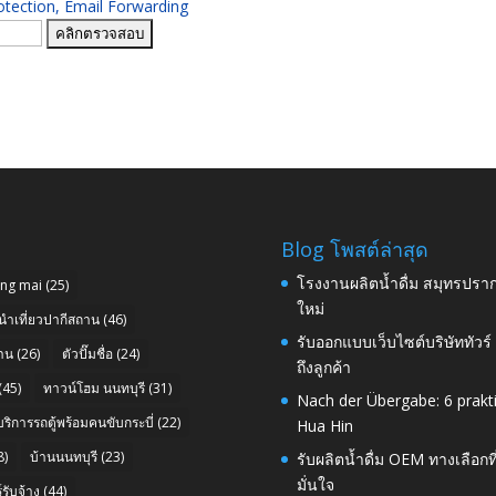
ection, Email Forwarding
Blog โพสต์ล่าสุด
โรงงานผลิตน้ำดื่ม สมุทรปราก
ang mai
(25)
ใหม่
นำเที่ยวปากีสถาน
(46)
รับออกแบบเว็บไซต์บริษัททัวร
าน
(26)
ตัวปั๊มชื่อ
(24)
ถึงลูกค้า
(45)
ทาวน์โฮม นนทบุรี
(31)
Nach der Übergabe: 6 prakt
บริการรถตู้พร้อมคนขับกระบี่
(22)
Hua Hin
8)
บ้านนนทบุรี
(23)
รับผลิตน้ำดื่ม OEM ทางเลือกท
มั่นใจ
รับจ้าง
(44)