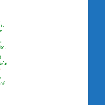
ม
บใจ
าด
ง
ยือน
่
ึ่งใน
ก
ง
านี้