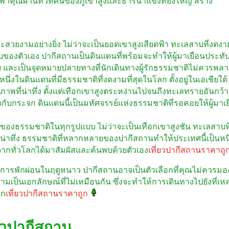
าคุณผ่านทิวทัศน์ของภูเขาสูงและธารน้ำแข็งที่ยิ่งใหญ่ สร้าง
งามอย่างยิ่ง ไม่ว่าจะเป็นยอดเขาสูงเสียดฟ้า ทะเลสาบที่งดงา
ของตัวเอง ปากีสถานเป็นดินแดนที่พร้อมจะทำให้ผู้มาเยือนประทั
และเป็นจุดหมายปลายทางที่นักเดินทางผู้รักธรรมชาติไม่ควรพล
นึ่งในดินแดนที่มีธรรมชาติที่งดงามที่สุดในโลก ตั้งอยู่ในเอเชียใต้
พที่น่าทึ่ง ตั้งแต่เทือกเขาสูงตระหง่านไปจนถึงทะเลทรายอันกว้า
วกับกระจก ดินแดนนี้เป็นมหัศจรรย์แห่งธรรมชาติที่รอคอยให้ผู้มาเ
องธรรมชาติในทุกรูปแบบ ไม่ว่าจะเป็นเทือกเขาสูงชัน ทะเลสาบที
่น่าทึ่ง ธรรมชาติที่หลากหลายของปากีสถานทำให้ประเทศนี้เป็นหน
งจากทั่วโลกได้มาสัมผัสและค้นพบด้วยตัวเอง
เที่ยวปากีสถานราคาถู
รพักผ่อนในฤดูหนาว ปากีสถานอาจเป็นตัวเลือกที่คุณไม่ควรมอ
เป็นเอกลักษณ์ที่ไม่เหมือนกัน ซึ่งจะทำให้การเดินทางไปยังที่เหล่
าก
เที่ยวปากีสถานราคาถูก
ยวปากีสถาน