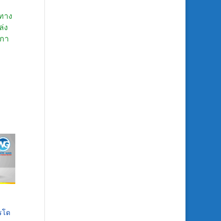
ยทาง
ล่ง
บกา
ารโด