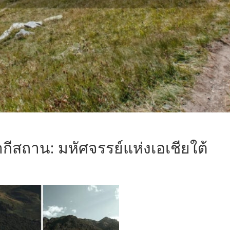
ีสถาน: มหัศจรรย์แห่งเอเชียใต้