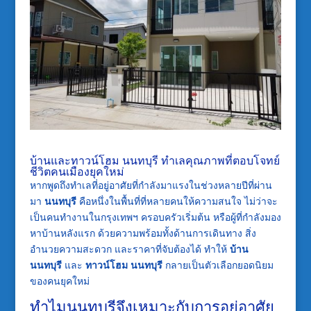
บ้านและทาวน์โฮม นนทบุรี ทำเลคุณภาพที่ตอบโจทย์
ชีวิตคนเมืองยุคใหม่
หากพูดถึงทำเลที่อยู่อาศัยที่กำลังมาแรงในช่วงหลายปีที่ผ่าน
มา
นนทบุรี
คือหนึ่งในพื้นที่ที่หลายคนให้ความสนใจ ไม่ว่าจะ
เป็นคนทำงานในกรุงเทพฯ ครอบครัวเริ่มต้น หรือผู้ที่กำลังมอง
หาบ้านหลังแรก ด้วยความพร้อมทั้งด้านการเดินทาง สิ่ง
อำนวยความสะดวก และราคาที่จับต้องได้ ทำให้
บ้าน
นนทบุรี
และ
ทาวน์โฮม นนทบุรี
กลายเป็นตัวเลือกยอดนิยม
ของคนยุคใหม่
ทำไมนนทบุรีจึงเหมาะกับการอยู่อาศัย