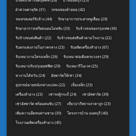
บริษัทบริหารนิติบุคคล
(28)
บ้านนนทบุรี
(23)
ผ้าต่วนพาหุรัด
(31)
รถขนของย้ายหอ
(42)
รถเทรลเลอร์รับจ้าง
(44)
รักษาอาการประสาทหูเสื่อม
(29)
รักษาอาการเครียดนอนไม่หลับ
(33)
รับจ้างขนของกรุงเทพ
(43)
รับจ้างขนส่งสินค้า
(22)
รับจ้างขนส่งสินค้าตามโรงงาน
(22)
รับตกแต่งภายในภาคกลาง
(23)
รับผลิตเครื่องสำอาง
(67)
รับเหมางานโครงเหล็ก
(26)
รับเหมาต่อเติมครบวงจร
(29)
รับเหมาปรับปรุงออฟฟิศ
(29)
รับเหมารีโนเวท
(25)
หางานไต้หวัน
(24)
อัลพาร์ดให้เช่า
(34)
อุปกรณ์ฉายหนังกลางแปลง
(22)
เข็มเหล็ก
(23)
เครื่องสำอาง
(23)
เช่ารถตู้กระบี่
(24)
เช่าอัลพาร์ด
(39)
เช่าอัลพาร์ด พร้อมคนขับ
(27)
เที่ยวปากีสถานราคาถูก
(23)
เพิ่มความอึดทนท่านชาย
(30)
โครงการบ้าน นนทบุรี
(40)
โรงงานผลิตเครื่องสำอาง
(45)