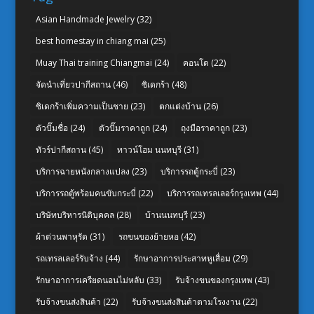
Asian Handmade Jewelry
(32)
best homestay in chiang mai
(25)
Muay Thai training Chiangmai
(24)
คอนโด
(22)
จัดนำเที่ยวปากีสถาน
(46)
ซิเดกร้า
(48)
ซิเดกร้าเพิ่มความเป็นชาย
(23)
ตกแต่งบ้าน
(26)
ตัวปั๊มชื่อ
(24)
ตัวปั๊มราคาถูก
(24)
ถุงมือราคาถูก
(23)
ทัวร์ปากีสถาน
(45)
ทาวน์โฮม นนทบุรี
(31)
บริการฉายหนังกลางแปลง
(23)
บริการรถตู้กระบี่
(23)
บริการรถตู้พร้อมคนขับกระบี่
(22)
บริการรถเทรลเลอร์กรุงเทพ
(44)
บริษัทบริหารนิติบุคคล
(28)
บ้านนนทบุรี
(23)
ผ้าต่วนพาหุรัด
(31)
รถขนของย้ายหอ
(42)
รถเทรลเลอร์รับจ้าง
(44)
รักษาอาการประสาทหูเสื่อม
(29)
รักษาอาการเครียดนอนไม่หลับ
(33)
รับจ้างขนของกรุงเทพ
(43)
รับจ้างขนส่งสินค้า
(22)
รับจ้างขนส่งสินค้าตามโรงงาน
(22)