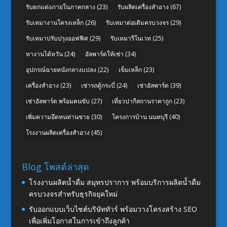
รับตกแต่งภายในภาคกลาง
(23)
รับผลิตเครื่องสำอาง
(67)
รับเหมางานโครงเหล็ก
(26)
รับเหมาต่อเติมครบวงจร
(29)
รับเหมาปรับปรุงออฟฟิศ
(29)
รับเหมารีโนเวท
(25)
หางานไต้หวัน
(24)
อัลพาร์ดให้เช่า
(34)
อุปกรณ์ฉายหนังกลางแปลง
(22)
เข็มเหล็ก
(23)
เครื่องสำอาง
(23)
เช่ารถตู้กระบี่
(24)
เช่าอัลพาร์ด
(39)
เช่าอัลพาร์ด พร้อมคนขับ
(27)
เที่ยวปากีสถานราคาถูก
(23)
เพิ่มความอึดทนท่านชาย
(30)
โครงการบ้าน นนทบุรี
(40)
โรงงานผลิตเครื่องสำอาง
(45)
Blog โพสต์ล่าสุด
โรงงานผลิตน้ำดื่ม สมุทรปราการ พร้อมบริการผลิตน้ำดื่ม
ครบวงจรสำหรับธุรกิจยุคใหม่
รับออกแบบเว็บไซต์บริษัททัวร์ พร้อมวางโครงสร้าง SEO
เพื่อเพิ่มโอกาสในการเข้าถึงลูกค้า