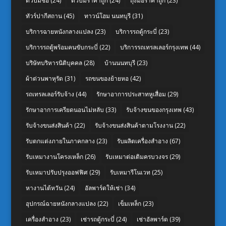
ตัวปั๊มชื่อ
(24)
ตัวปั๊มราคาถูก
(24)
ถุงมือราคาถูก
(23)
ทัวร์ปากีสถาน
(45)
ทาวน์โฮม นนทบุรี
(31)
บริการฉายหนังกลางแปลง
(23)
บริการรถตู้กระบี่
(23)
บริการรถตู้พร้อมคนขับกระบี่
(22)
บริการรถเทรลเลอร์กรุงเทพ
(44)
บริษัทบริหารนิติบุคคล
(28)
บ้านนนทบุรี
(23)
ผ้าต่วนพาหุรัด
(31)
รถขนของย้ายหอ
(42)
รถเทรลเลอร์รับจ้าง
(44)
รักษาอาการประสาทหูเสื่อม
(29)
รักษาอาการเครียดนอนไม่หลับ
(33)
รับจ้างขนของกรุงเทพ
(43)
รับจ้างขนส่งสินค้า
(22)
รับจ้างขนส่งสินค้าตามโรงงาน
(22)
รับตกแต่งภายในภาคกลาง
(23)
รับผลิตเครื่องสำอาง
(67)
รับเหมางานโครงเหล็ก
(26)
รับเหมาต่อเติมครบวงจร
(29)
รับเหมาปรับปรุงออฟฟิศ
(29)
รับเหมารีโนเวท
(25)
หางานไต้หวัน
(24)
อัลพาร์ดให้เช่า
(34)
อุปกรณ์ฉายหนังกลางแปลง
(22)
เข็มเหล็ก
(23)
เครื่องสำอาง
(23)
เช่ารถตู้กระบี่
(24)
เช่าอัลพาร์ด
(39)