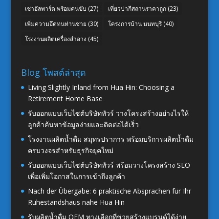
เช่าอัลพาร์ด พร้อมคนขับ
(27)
เที่ยวปากีสถานราคาถูก
(23)
เพิ่มความอึดทนท่านชาย
(30)
โครงการบ้าน นนทบุรี
(40)
โรงงานผลิตเครื่องสำอาง
(45)
Blog โพสต์ล่าสุด
Living Slightly Inland from Hua Hin: Choosing a
Retirement Home Base
รับออกแบบเว็บไซต์บริษัททัวร์ วางโครงสร้างอย่างไรให้
ลูกค้าค้นหาข้อมูลง่ายและติดต่อได้เร็ว
โรงงานผลิตน้ำดื่ม สมุทรปราการ พร้อมบริการผลิตน้ำดื่ม
ครบวงจรสำหรับธุรกิจยุคใหม่
รับออกแบบเว็บไซต์บริษัททัวร์ พร้อมวางโครงสร้าง SEO
เพื่อเพิ่มโอกาสในการเข้าถึงลูกค้า
Nach der Übergabe: 6 praktische Absprachen für Ihr
Ruhestandshaus nahe Hua Hin
รับผลิตน้ำดื่ม OEM ทางเลือกที่ช่วยสร้างแบรนด์ได้ง่าย