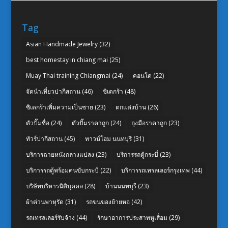
Tag
Asian Handmade Jewelry
(32)
best homestay in chiang mai
(25)
Muay Thai training Chiangmai
(24)
คอนโด
(22)
จัดนำเที่ยวปากีสถาน
(46)
ซิเดกร้า
(48)
ซิเดกร้าเพิ่มความเป็นชาย
(23)
ตกแต่งบ้าน
(26)
ตัวปั๊มชื่อ
(24)
ตัวปั๊มราคาถูก
(24)
ถุงมือราคาถูก
(23)
ทัวร์ปากีสถาน
(45)
ทาวน์โฮม นนทบุรี
(31)
บริการฉายหนังกลางแปลง
(23)
บริการรถตู้กระบี่
(23)
บริการรถตู้พร้อมคนขับกระบี่
(22)
บริการรถเทรลเลอร์กรุงเทพ
(44)
บริษัทบริหารนิติบุคคล
(28)
บ้านนนทบุรี
(23)
ผ้าต่วนพาหุรัด
(31)
รถขนของย้ายหอ
(42)
รถเทรลเลอร์รับจ้าง
(44)
รักษาอาการประสาทหูเสื่อม
(29)