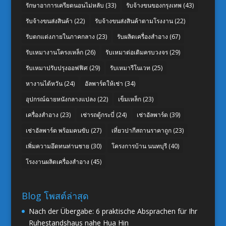
รักษาอาการเครียดนอนไม่หลับ
(33)
รับจ้างขนของกรุงเทพ
(43)
รับจ้างขนส่งสินค้า
(22)
รับจ้างขนส่งสินค้าตามโรงงาน
(22)
รับตกแต่งภายในภาคกลาง
(23)
รับผลิตเครื่องสำอาง
(67)
รับเหมางานโครงเหล็ก
(26)
รับเหมาต่อเติมครบวงจร
(29)
รับเหมาปรับปรุงออฟฟิศ
(29)
รับเหมารีโนเวท
(25)
หางานไต้หวัน
(24)
อัลพาร์ดให้เช่า
(34)
อุปกรณ์ฉายหนังกลางแปลง
(22)
เข็มเหล็ก
(23)
เครื่องสำอาง
(23)
เช่ารถตู้กระบี่
(24)
เช่าอัลพาร์ด
(39)
เช่าอัลพาร์ด พร้อมคนขับ
(27)
เที่ยวปากีสถานราคาถูก
(23)
เพิ่มความอึดทนท่านชาย
(30)
โครงการบ้าน นนทบุรี
(40)
โรงงานผลิตเครื่องสำอาง
(45)
Blog โพสต์ล่าสุด
Nach der Übergabe: 6 praktische Absprachen für Ihr
Ruhestandshaus nahe Hua Hin