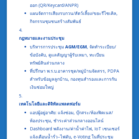
ออก (QR/Keycard/ANPR)
แผนจัดการเสียงรบกวน/สัตว์เลี้ยง/ขยะรีไซเคิล,
กิจกรรมชุมชนสร้างสัมพันธ์
กฎหมายและงานประชุม
บริหารการประชุม
AGM/EGM
, จัดทำระเบียบ/
ข้อบังคับ, ดูแลสัญญาผู้รับเหมา, ทะเบียน
ทรัพย์สินส่วนกลาง
ที่ปรึกษา พ.ร.บ.อาคารชุด/หมู่บ้านจัดสรร, PDPA
สำหรับข้อมูลลูกบ้าน, กองทุนสำรองและการกัน
เงินซ่อมใหญ่
เทคโนโลยีและดิจิทัลแพลตฟอร์ม
แอปผู้อยู่อาศัย: แจ้งซ่อม, บุ๊กสระ/ห้องฟิตเนส/
ห้องประชุม, ชำระค่าส่วนกลางออนไลน์
Dashboard พลังงาน/ค่าน้ำค่าไฟ, IoT เซนเซอร์
แจ้งเตือนน้ำรั่ว–ไฟดับ, e-Voting ในที่ประชุม