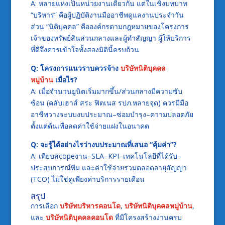
A: หลายแห่งเป็นหน่วยงานเดียวกัน แต่ในเชิงบทบาท
“บริหาร” คือผู้ปฏิบัติงานมืออาชีพดูแลงานประจำวัน
ส่วน “นิติบุคคล” คือองค์กรตามกฎหมายของโครงการ
เจ้าของทรัพย์สินส่วนกลางและผู้ทำสัญญา ผู้ให้บริการ
ที่ดีจึงควรเข้าใจทั้งสองมิตินี้ครบถ้วน
Q: โครงการแนวราบควรจ้าง
บริษัทนิติบุคคล
หมู่บ้าน
เมื่อไร?
A: เมื่อจำนวนยูนิตเริ่มมากขึ้น/ส่วนกลางมีความซับ
ซ้อน (คลับเฮาส์ สระ ฟิตเนส รปภ.หลายจุด) ควรมีมือ
อาชีพวางระบบงบประมาณ–ซ่อมบำรุง–ความปลอดภัย
ตั้งแต่ต้นเพื่อลดค่าใช้จ่ายแฝงในอนาคต
Q: จะรู้ได้อย่างไรว่างบประมาณที่เสนอ “คุ้มค่า”?
A: เทียบสcopeงาน–SLA–KPI–เทคโนโลยีที่ได้รับ–
ประสบการณ์ทีม และค่าใช้จ่ายรวมตลอดอายุสัญญา
(TCO) ไม่ใช่ดูเพียงค่าบริการรายเดือน
สรุป
การเลือก
บริษัทบริหารคอนโด
,
บริษัทนิติบุคคลหมู่บ้าน
,
และ
บริษัทนิติบุคคลคอนโด
ที่มีโครงสร้างงานครบ