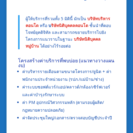
ผู้ให้บริการที่รวมทั้ง 5 มิตินี้ มักเป็น
บริษัทบริหาร
คอนโด
หรือ
บ
ริษัทนิติบุคคลคอนโด
ชั้นนำที่ตอบ
โจทย์ยุคดิจิทัล และสามารถขยายบริการไปยัง
โครงการแนวราบในฐานะ
บริษัทนิติบุคคล
หมู่บ้าน
ได้อย่างไร้รอยต่อ
โครงสร้างค่าบริการที่พบบ่อย (แนวทางวางแผน
งบ)
ค่าบริหารรายเดือนตามขนาดโครงการ/ยูนิต + ค่า
พนักงานประจำหน่วยงาน (รปภ./แม่บ้าน/ช่าง)
ค่าระบบซอฟต์แวร์/แอป/คลาวด์/กล้อง/เซิร์ฟเวอร์
และค่าบำรุงรักษาระบบ
ค่า PM อุปกรณ์วิศวกรรมหลัก (ตามรอบผู้ผลิต/
กฎหมายความปลอดภัย)
ค่าจัดประชุมใหญ่/เอกสาร/ตรวจสอบบัญชีประจำปี