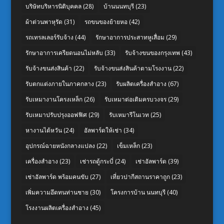
บริษัทบริหารนิติบุคคล
(28)
บ้านนนทบุรี
(23)
ผ้าต่วนพาหุรัด
(31)
รถขนของย้ายหอ
(42)
รถเทรลเลอร์รับจ้าง
(44)
รักษาอาการประสาทหูเสื่อม
(29)
รักษาอาการเครียดนอนไม่หลับ
(33)
รับจ้างขนของกรุงเทพ
(43)
รับจ้างขนส่งสินค้า
(22)
รับจ้างขนส่งสินค้าตามโรงงาน
(22)
รับตกแต่งภายในภาคกลาง
(23)
รับผลิตเครื่องสำอาง
(67)
รับเหมางานโครงเหล็ก
(26)
รับเหมาต่อเติมครบวงจร
(29)
รับเหมาปรับปรุงออฟฟิศ
(29)
รับเหมารีโนเวท
(25)
หางานไต้หวัน
(24)
อัลพาร์ดให้เช่า
(34)
อุปกรณ์ฉายหนังกลางแปลง
(22)
เข็มเหล็ก
(23)
เครื่องสำอาง
(23)
เช่ารถตู้กระบี่
(24)
เช่าอัลพาร์ด
(39)
เช่าอัลพาร์ด พร้อมคนขับ
(27)
เที่ยวปากีสถานราคาถูก
(23)
เพิ่มความอึดทนท่านชาย
(30)
โครงการบ้าน นนทบุรี
(40)
โรงงานผลิตเครื่องสำอาง
(45)