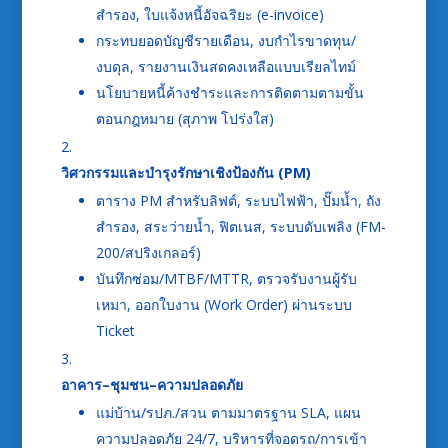
สำรอง, ใบแจ้งหนี้อัจฉริยะ (e-invoice)
กระทบยอดบัญชีรายเดือน, งบกำไรขาดทุน/
งบดุล, รายงานเงินสดคงเหลือแบบเรียลไทม์
นโยบายหนี้ค้างชำระและการติดตามตามขั้น
ตอนกฎหมาย (สุภาพ โปร่งใส)
วิศวกรรมและบำรุงรักษาเชิงป้องกัน (PM)
ตาราง PM สำหรับลิฟต์, ระบบไฟฟ้า, ปั๊มน้ำ, ถัง
สำรอง, สระว่ายน้ำ, ฟิตเนส, ระบบดับเพลิง (FM-
200/สปริงเกลอร์)
บันทึกซ่อม/MTBF/MTTR, ตรวจรับงานผู้รับ
เหมา, ออกใบงาน (Work Order) ผ่านระบบ
Ticket
อาคาร–ชุมชน–ความปลอดภัย
แม่บ้าน/รปภ./สวน ตามมาตรฐาน SLA, แผน
ความปลอดภัย 24/7, บริหารที่จอดรถ/การเข้า