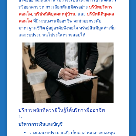
หรืออาคารชุด การเลือกพันธมิตรอย่าง
บริษัทบริหาร
คอนโด
,
บริษัทนิติบุคคลหมู่บ้าน
, และ
บริษัทนิติบุคคล
คอนโด
ที่มีระบบงานมืออาชีพ จะช่วยยกระดับ
มาตรฐานชีวิต ผู้อยู่อาศัยพึงพอใจ ทรัพย์สินมีมูลค่าเพิ่ม
และงบประมาณโปร่งใสตรวจสอบได้
บริการหลักที่ควรมีในผู้ให้บริการมืออาชีพ
บริหารการเงินและบัญชี
วางแผนงบประมาณปี, เก็บค่าส่วนกลาง/กองทุน