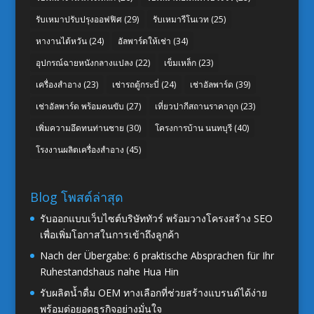
รับเหมาปรับปรุงออฟฟิศ
(29)
รับเหมารีโนเวท
(25)
หางานไต้หวัน
(24)
อัลพาร์ดให้เช่า
(34)
อุปกรณ์ฉายหนังกลางแปลง
(22)
เข็มเหล็ก
(23)
เครื่องสำอาง
(23)
เช่ารถตู้กระบี่
(24)
เช่าอัลพาร์ด
(39)
เช่าอัลพาร์ด พร้อมคนขับ
(27)
เที่ยวปากีสถานราคาถูก
(23)
เพิ่มความอึดทนท่านชาย
(30)
โครงการบ้าน นนทบุรี
(40)
โรงงานผลิตเครื่องสำอาง
(45)
Blog โพสต์ล่าสุด
รับออกแบบเว็บไซต์บริษัททัวร์ พร้อมวางโครงสร้าง SEO
เพื่อเพิ่มโอกาสในการเข้าถึงลูกค้า
Nach der Übergabe: 6 praktische Absprachen für Ihr
Ruhestandshaus nahe Hua Hin
รับผลิตน้ำดื่ม OEM ทางเลือกที่ช่วยสร้างแบรนด์ได้ง่าย
พร้อมต่อยอดธุรกิจอย่างมั่นใจ