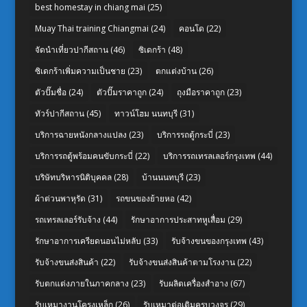
best homestay in chiang mai
(25)
Muay Thai training Chiangmai
(24)
คอนโด
(22)
จัดนำเที่ยวปากีสถาน
(46)
ซิเดกร้า
(48)
ซิเดกร้าเพิ่มความเป็นชาย
(23)
ตกแต่งบ้าน
(26)
ตัวปั๊มชื่อ
(24)
ตัวปั๊มราคาถูก
(24)
ถุงมือราคาถูก
(23)
ทัวร์ปากีสถาน
(45)
ทาวน์โฮม นนทบุรี
(31)
บริการฉายหนังกลางแปลง
(23)
บริการรถตู้กระบี่
(23)
บริการรถตู้พร้อมคนขับกระบี่
(22)
บริการรถเทรลเลอร์กรุงเทพ
(44)
บริษัทบริหารนิติบุคคล
(28)
บ้านนนทบุรี
(23)
ผ้าต่วนพาหุรัด
(31)
รถขนของย้ายหอ
(42)
รถเทรลเลอร์รับจ้าง
(44)
รักษาอาการประสาทหูเสื่อม
(29)
รักษาอาการเครียดนอนไม่หลับ
(33)
รับจ้างขนของกรุงเทพ
(43)
รับจ้างขนส่งสินค้า
(22)
รับจ้างขนส่งสินค้าตามโรงงาน
(22)
รับตกแต่งภายในภาคกลาง
(23)
รับผลิตเครื่องสำอาง
(67)
รับเหมางานโครงเหล็ก
(26)
รับเหมาต่อเติมครบวงจร
(29)