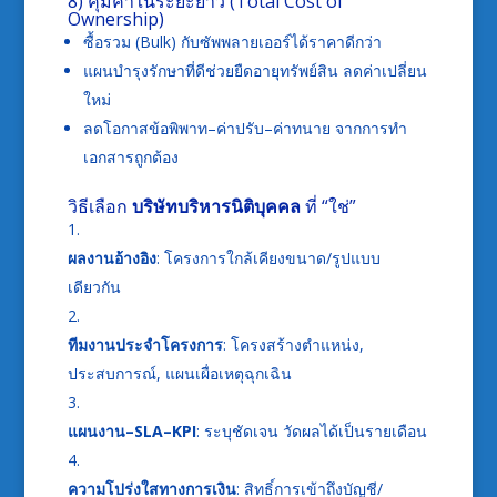
8) คุ้มค่าในระยะยาว (Total Cost of
Ownership)
ซื้อรวม (Bulk) กับซัพพลายเออร์ได้ราคาดีกว่า
แผนบำรุงรักษาที่ดีช่วยยืดอายุทรัพย์สิน ลดค่าเปลี่ยน
ใหม่
ลดโอกาสข้อพิพาท–ค่าปรับ–ค่าทนาย จากการทำ
เอกสารถูกต้อง
วิธีเลือก
บริษัทบริหารนิติบุคคล
ที่ “ใช่”
ผลงานอ้างอิง
: โครงการใกล้เคียงขนาด/รูปแบบ
เดียวกัน
ทีมงานประจำโครงการ
: โครงสร้างตำแหน่ง,
ประสบการณ์, แผนเผื่อเหตุฉุกเฉิน
แผนงาน–SLA–KPI
: ระบุชัดเจน วัดผลได้เป็นรายเดือน
ความโปร่งใสทางการเงิน
: สิทธิ์การเข้าถึงบัญชี/