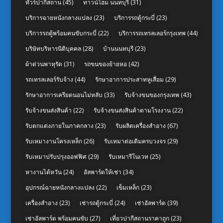
ทัวร์ปากีสถาน
(45)
ทาวน์โฮม นนทบุรี
(31)
บริการฉายหนังกลางแปลง
(23)
บริการรถตู้กระบี่
(23)
บริการรถตู้พร้อมคนขับกระบี่
(22)
บริการรถเทรลเลอร์กรุงเทพ
(44)
บริษัทบริหารนิติบุคคล
(28)
บ้านนนทบุรี
(23)
ผ้าต่วนพาหุรัด
(31)
รถขนของย้ายหอ
(42)
รถเทรลเลอร์รับจ้าง
(44)
รักษาอาการประสาทหูเสื่อม
(29)
รักษาอาการเครียดนอนไม่หลับ
(33)
รับจ้างขนของกรุงเทพ
(43)
รับจ้างขนส่งสินค้า
(22)
รับจ้างขนส่งสินค้าตามโรงงาน
(22)
รับตกแต่งภายในภาคกลาง
(23)
รับผลิตเครื่องสำอาง
(67)
รับเหมางานโครงเหล็ก
(26)
รับเหมาต่อเติมครบวงจร
(29)
รับเหมาปรับปรุงออฟฟิศ
(29)
รับเหมารีโนเวท
(25)
หางานไต้หวัน
(24)
อัลพาร์ดให้เช่า
(34)
อุปกรณ์ฉายหนังกลางแปลง
(22)
เข็มเหล็ก
(23)
เครื่องสำอาง
(23)
เช่ารถตู้กระบี่
(24)
เช่าอัลพาร์ด
(39)
เช่าอัลพาร์ด พร้อมคนขับ
(27)
เที่ยวปากีสถานราคาถูก
(23)