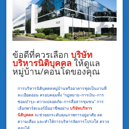
ข้อดีที่ควรเลือก
บริษัท
บริหารนิติบุคคล
ให้ดูแล
หมู่บ้าน/คอนโดของคุณ
การบริหารนิติบุคคลหมู่บ้านหรืออาคารชุดเป็นงานที่
ละเอียดอ่อน ครอบคลุมทั้ง “กฎหมาย–การเงิน–การ
ซ่อมบำรุง–ความปลอดภัย–การสื่อสารชุมชน” การ
เลือกพาร์ตเนอร์มืออาชีพอย่าง
บริษัทบริหาร
นิติบุคคล
จะช่วยยกระดับคุณภาพการอยู่อาศัย ลด
ความเสี่ยง และทำให้การบริหารจัดการโปร่งใส ตรวจ
สอบได้