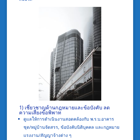
1) เชี่ยวชาญด้านกฎหมายและข้อบังคับ ลด
ความเสี่ยงข้อพิพาท
ดูแลให้การดำเนินงานสอดคล้องกับ พ.ร.บ.อาคาร
ชุด/หมู่บ้านจัดสรร, ข้อบังคับนิติบุคคล และกฎหมาย
แรงงาน/สัญญาจ้างต่าง ๆ