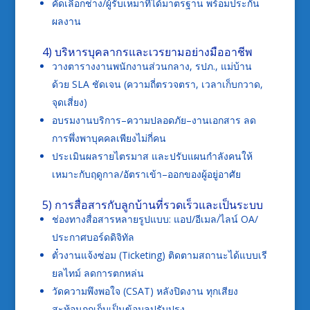
คัดเลือกช่าง/ผู้รับเหมาที่ได้มาตรฐาน พร้อมประกัน
ผลงาน
4) บริหารบุคลากรและเวรยามอย่างมืออาชีพ
วางตารางงานพนักงานส่วนกลาง, รปภ., แม่บ้าน
ด้วย SLA ชัดเจน (ความถี่ตรวจตรา, เวลาเก็บกวาด,
จุดเสี่ยง)
อบรมงานบริการ–ความปลอดภัย–งานเอกสาร ลด
การพึ่งพาบุคคลเพียงไม่กี่คน
ประเมินผลรายไตรมาส และปรับแผนกำลังคนให้
เหมาะกับฤดูกาล/อัตราเข้า–ออกของผู้อยู่อาศัย
5) การสื่อสารกับลูกบ้านที่รวดเร็วและเป็นระบบ
ช่องทางสื่อสารหลายรูปแบบ: แอป/อีเมล/ไลน์ OA/
ประกาศบอร์ดดิจิทัล
ตั๋วงานแจ้งซ่อม (Ticketing) ติดตามสถานะได้แบบเรี
ยลไทม์ ลดการตกหล่น
วัดความพึงพอใจ (CSAT) หลังปิดงาน ทุกเสียง
สะท้อนถูกเก็บเป็นข้อมูลปรับปรุง