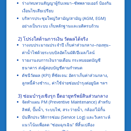
ร่าง/ทบทวนสัญญาผู้รับเหมา–ซัพพลายเออร์ ป้องกัน
เงื่อนไขเสียเปรียบ
บริหารประชุมใหญ่วิสามัญ/สามัญ (AGM, EGM)
อย่างเป็นระบบ เก็บหลักฐานและมติครบถ้วน
2) โปร่งใสด้านการเงิน วัดผลได้จริง
วางงบประมาณประจำปี เก็บค่าส่วนกลาง–กองทุน–
ค่าน้ำไฟด้วยระบบบิลอัตโนมัติ/อีเมล/ไลน์
รายงานงบการเงินรายเดือน กระทบยอดบัญชี
ธนาคาร ส่งผู้สอบบัญชีตามกำหนด
ดัชนีวัดผล (KPI) ที่ชัดเจน: อัตราเก็บค่าส่วนกลาง,
ลูกหนี้ค้างชำระ, ค่าใช้จ่ายซ่อมบำรุงต่อยูนิต ฯลฯ
3) ซ่อมบำรุงเชิงรุก ยืดอายุทรัพย์สินส่วนกลาง
จัดทำแผน PM (Preventive Maintenance) สำหรับ
ลิฟต์, ปั๊มน้ำ, ระบบไฟ, สระว่ายน้ำ, กล้อง/ไม้กั้น
บันทึกประวัติการซ่อม (Service Log) และวิเคราะห์
แนวโน้มเพื่อลด “ซ่อมฉุกเฉิน” ที่สิ้นเปลือง