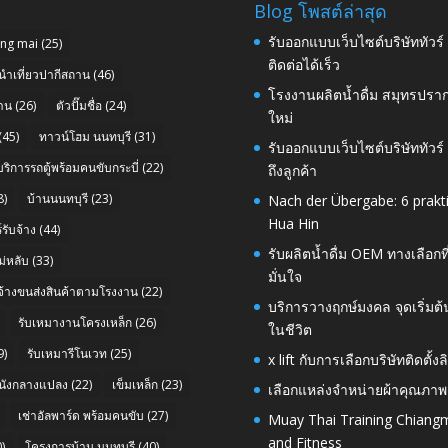
Blog โพสต์ล่าสุด
รับออกแบบเว็บไซต์บริษัททัวร
ang mai
(25)
ติดต่อได้เร็ว
นำเที่ยวปากีสถาน
(46)
โรงงานผลิตน้ำดื่ม สมุทรปราก
าน
(26)
ตัวปั๊มชื่อ
(24)
ใหม่
(45)
ทาวน์โฮม นนทบุรี
(31)
รับออกแบบเว็บไซต์บริษัททัวร
บริการรถตู้พร้อมคนขับกระบี่
(22)
ถึงลูกค้า
8)
บ้านนนทบุรี
(23)
Nach der Übergabe: 6 prakt
Hua Hin
รับจ้าง
(44)
รับผลิตน้ำดื่ม OEM ทางเลือกท
่หลับ
(33)
มั่นใจ
บจ้างขนส่งสินค้าตามโรงงาน
(22)
บริการวางฤกษ์มงคล จุดเริ่มต
รับเหมางานโครงเหล็ก
(26)
ในชีวิต
9)
รับเหมารีโนเวท
(25)
x lift กับการเลือกบริษัทติดต
นังกลางแปลง
(22)
เข็มเหล็ก
(23)
เลือกแหล่งจำหน่ายผ้าคุณภาพ
เช่าอัลพาร์ด พร้อมคนขับ
(27)
Muay Thai Training Chiangm
and Fitness
)
โครงการบ้าน นนทบุรี
(40)