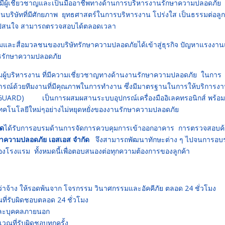
ที่มีผู้เชี่ยวชาญและเป็นมืออาชีพทางด้านการบริหารงานรักษาความปลอดภัย 
บริษัทที่มีศักยภาพ ยุทธศาสตร์ในการบริหารงาน โปร่งใส เป็นธรรมต่อลูกค้
วไปสนใจ สามารถตรวจสอบได้ตลอดเวลา
คมและสื่อมวลชนของบริษัทรักษาความปลอดภัยได้เข้าสู่ธุรกิจ ปัญหาแรงงา
การรักษาความปลอดภัย
ผู้บริหารงาน ที่มีความเชี่ยวชาญทางด้านงานรักษาความปลอดภัย ในการ
รณ์ด้วยทีมงานที่มีคุณภาพในการทำงาน ซึ่งมีมาตรฐานในการให้บริการง
UARD) เป็นการผสมผสานระบบอุปกรณ์เครื่องมืออิเลคทรอนิกส์ พร้อม
คโนโลยีใหม่ๆอย่างไม่หยุดหยั่งของงานรักษาความปลอดภัย
ัด
ได้รับการอบรมด้านการจัดการควบคุมการเข้าออกอาคาร การตรวจสอบค
กษาความปลอดภัย เอสเอส จำกัด
จึงสามารถพัฒนาทักษะต่าง ๆ ไปจนการอบ
งโรงแรม ทั้งหมดนี้เพื่อตอบสนองต่อทุกความต้องการของลูกค้า
ู้ว่าจ้าง ให้รอดพ้นจาก โจรกรรม วินาศกรรมและอัคคีภัย ตลอด 24 ชั่วโมง
ที่รับผิดชอบตลอด 24 ชั่วโมง
และบุคคลภายนอก
วณที่รับผิดชอบทุกครั้ง