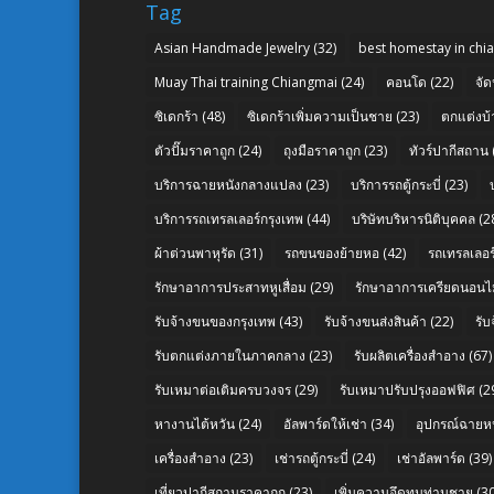
Tag
Asian Handmade Jewelry
(32)
best homestay in chi
Muay Thai training Chiangmai
(24)
คอนโด
(22)
จัด
ซิเดกร้า
(48)
ซิเดกร้าเพิ่มความเป็นชาย
(23)
ตกแต่งบ้
ตัวปั๊มราคาถูก
(24)
ถุงมือราคาถูก
(23)
ทัวร์ปากีสถาน
บริการฉายหนังกลางแปลง
(23)
บริการรถตู้กระบี่
(23)
บริการรถเทรลเลอร์กรุงเทพ
(44)
บริษัทบริหารนิติบุคคล
(2
ผ้าต่วนพาหุรัด
(31)
รถขนของย้ายหอ
(42)
รถเทรลเลอร์
รักษาอาการประสาทหูเสื่อม
(29)
รักษาอาการเครียดนอนไม
รับจ้างขนของกรุงเทพ
(43)
รับจ้างขนส่งสินค้า
(22)
รั
รับตกแต่งภายในภาคกลาง
(23)
รับผลิตเครื่องสำอาง
(67)
รับเหมาต่อเติมครบวงจร
(29)
รับเหมาปรับปรุงออฟฟิศ
(2
หางานไต้หวัน
(24)
อัลพาร์ดให้เช่า
(34)
อุปกรณ์ฉายห
เครื่องสำอาง
(23)
เช่ารถตู้กระบี่
(24)
เช่าอัลพาร์ด
(39)
เที่ยวปากีสถานราคาถูก
(23)
เพิ่มความอึดทนท่านชาย
(30