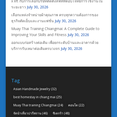
x lift กับการเลือกบริษัทติดตั้งลิฟท์ที่ตอบโจทย์การใช้งานใน
ระยะยาว
July 30, 2026
เลือกแหล่งจำหน่ายผ้าคุณภาพ ครบทุกความต้องการของ
ธุรกิจตัดเย็บและงานแฟชั่น
July 30, 2026
Muay Thai Training Chiangmai: A Complete Guide to
Improving Your Skills and Fitness
July 30, 2026
ออกแบบก่อสร้างต่อเติม เพื่อยกระดับบ้านและอาคารด้วย
บริการรับเหมาต่อเติมครบวงจร
July 30, 2026
Tag
Asian Handmade Jewelry
(32)
best homestay in chiang mai
(25)
Muay Thai training Chiangmai
(24)
คอนโด
(22)
จัดนำเที่ยวปากีสถาน
(46)
ซิเดกร้า
(48)