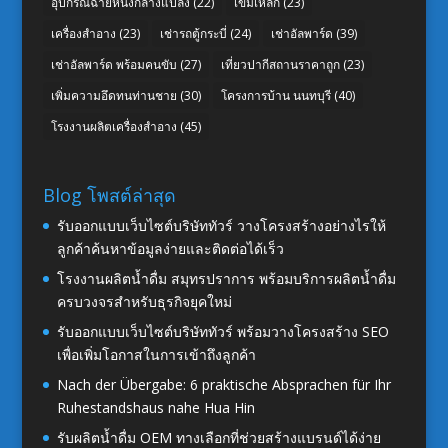
อุปกรณ์ฉายหนังกลางแปลง
(22)
เข็มเหล็ก
(23)
เครื่องสำอาง
(23)
เช่ารถตู้กระบี่
(24)
เช่าอัลพาร์ด
(39)
เช่าอัลพาร์ด พร้อมคนขับ
(27)
เที่ยวปากีสถานราคาถูก
(23)
เพิ่มความอึดทนท่านชาย
(30)
โครงการบ้าน นนทบุรี
(40)
โรงงานผลิตเครื่องสำอาง
(45)
Blog โพสต์ล่าสุด
รับออกแบบเว็บไซต์บริษัททัวร์ วางโครงสร้างอย่างไรให้
ลูกค้าค้นหาข้อมูลง่ายและติดต่อได้เร็ว
โรงงานผลิตน้ำดื่ม สมุทรปราการ พร้อมบริการผลิตน้ำดื่ม
ครบวงจรสำหรับธุรกิจยุคใหม่
รับออกแบบเว็บไซต์บริษัททัวร์ พร้อมวางโครงสร้าง SEO
เพื่อเพิ่มโอกาสในการเข้าถึงลูกค้า
Nach der Übergabe: 6 praktische Absprachen für Ihr
Ruhestandshaus nahe Hua Hin
รับผลิตน้ำดื่ม OEM ทางเลือกที่ช่วยสร้างแบรนด์ได้ง่าย