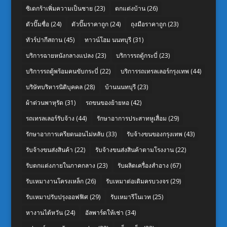
ซิเดกร้าเพิ่มความเป็นชาย
(23)
ตกแต่งบ้าน
(26)
ตัวปั๊มชื่อ
(24)
ตัวปั๊มราคาถูก
(24)
ถุงมือราคาถูก
(23)
ทัวร์ปากีสถาน
(45)
ทาวน์โฮม นนทบุรี
(31)
บริการฉายหนังกลางแปลง
(23)
บริการรถตู้กระบี่
(23)
บริการรถตู้พร้อมคนขับกระบี่
(22)
บริการรถเทรลเลอร์กรุงเทพ
(44)
บริษัทบริหารนิติบุคคล
(28)
บ้านนนทบุรี
(23)
ผ้าต่วนพาหุรัด
(31)
รถขนของย้ายหอ
(42)
รถเทรลเลอร์รับจ้าง
(44)
รักษาอาการประสาทหูเสื่อม
(29)
รักษาอาการเครียดนอนไม่หลับ
(33)
รับจ้างขนของกรุงเทพ
(43)
รับจ้างขนส่งสินค้า
(22)
รับจ้างขนส่งสินค้าตามโรงงาน
(22)
รับตกแต่งภายในภาคกลาง
(23)
รับผลิตเครื่องสำอาง
(67)
รับเหมางานโครงเหล็ก
(26)
รับเหมาต่อเติมครบวงจร
(29)
รับเหมาปรับปรุงออฟฟิศ
(29)
รับเหมารีโนเวท
(25)
หางานไต้หวัน
(24)
อัลพาร์ดให้เช่า
(34)