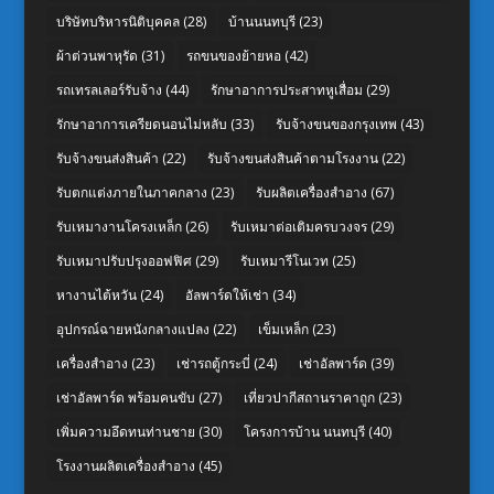
บริษัทบริหารนิติบุคคล
(28)
บ้านนนทบุรี
(23)
ผ้าต่วนพาหุรัด
(31)
รถขนของย้ายหอ
(42)
รถเทรลเลอร์รับจ้าง
(44)
รักษาอาการประสาทหูเสื่อม
(29)
รักษาอาการเครียดนอนไม่หลับ
(33)
รับจ้างขนของกรุงเทพ
(43)
รับจ้างขนส่งสินค้า
(22)
รับจ้างขนส่งสินค้าตามโรงงาน
(22)
รับตกแต่งภายในภาคกลาง
(23)
รับผลิตเครื่องสำอาง
(67)
รับเหมางานโครงเหล็ก
(26)
รับเหมาต่อเติมครบวงจร
(29)
รับเหมาปรับปรุงออฟฟิศ
(29)
รับเหมารีโนเวท
(25)
หางานไต้หวัน
(24)
อัลพาร์ดให้เช่า
(34)
อุปกรณ์ฉายหนังกลางแปลง
(22)
เข็มเหล็ก
(23)
เครื่องสำอาง
(23)
เช่ารถตู้กระบี่
(24)
เช่าอัลพาร์ด
(39)
เช่าอัลพาร์ด พร้อมคนขับ
(27)
เที่ยวปากีสถานราคาถูก
(23)
เพิ่มความอึดทนท่านชาย
(30)
โครงการบ้าน นนทบุรี
(40)
โรงงานผลิตเครื่องสำอาง
(45)