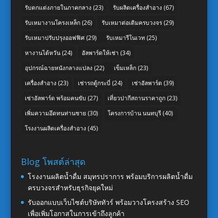
รับตกแต่งภายในภาคกลาง
(23)
รับผลิตเครื่องสำอาง
(67)
รับเหมางานโครงเหล็ก
(26)
รับเหมาต่อเติมครบวงจร
(29)
รับเหมาปรับปรุงออฟฟิศ
(29)
รับเหมารีโนเวท
(25)
หางานไต้หวัน
(24)
อัลพาร์ดให้เช่า
(34)
อุปกรณ์ฉายหนังกลางแปลง
(22)
เข็มเหล็ก
(23)
เครื่องสำอาง
(23)
เช่ารถตู้กระบี่
(24)
เช่าอัลพาร์ด
(39)
เช่าอัลพาร์ด พร้อมคนขับ
(27)
เที่ยวปากีสถานราคาถูก
(23)
เพิ่มความอึดทนท่านชาย
(30)
โครงการบ้าน นนทบุรี
(40)
โรงงานผลิตเครื่องสำอาง
(45)
Blog โพสต์ล่าสุด
โรงงานผลิตน้ำดื่ม สมุทรปราการ พร้อมบริการผลิตน้ำดื่ม
ครบวงจรสำหรับธุรกิจยุคใหม่
รับออกแบบเว็บไซต์บริษัททัวร์ พร้อมวางโครงสร้าง SEO
เพื่อเพิ่มโอกาสในการเข้าถึงลูกค้า