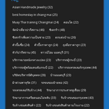
Asian Handmade Jewelry
(32)
best homestay in chiang mai
(25)
Muay Thai training Chiangmai
(24)
คอนโด
(22)
จัดนำเที่ยวปากีสถาน
(46)
ซิเดกร้า
(48)
ซิเดกร้าเพิ่มความเป็นชาย
(23)
ตกแต่งบ้าน
(26)
ตัวปั๊มชื่อ
(24)
ตัวปั๊มราคาถูก
(24)
ถุงมือราคาถูก
(23)
ทัวร์ปากีสถาน
(45)
ทาวน์โฮม นนทบุรี
(31)
บริการฉายหนังกลางแปลง
(23)
บริการรถตู้กระบี่
(23)
บริการรถตู้พร้อมคนขับกระบี่
(22)
บริการรถเทรลเลอร์กรุงเทพ
(44)
บริษัทบริหารนิติบุคคล
(28)
บ้านนนทบุรี
(23)
ผ้าต่วนพาหุรัด
(31)
รถขนของย้ายหอ
(42)
รถเทรลเลอร์รับจ้าง
(44)
รักษาอาการประสาทหูเสื่อม
(29)
รักษาอาการเครียดนอนไม่หลับ
(33)
รับจ้างขนของกรุงเทพ
(43)
รับจ้างขนส่งสินค้า
(22)
รับจ้างขนส่งสินค้าตามโรงงาน
(22)