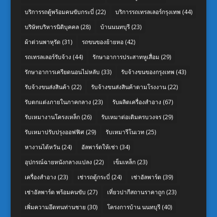
บริการรถตู้พร้อมคนขับกระบี่
(22)
บริการรถเทรลเลอร์กรุงเทพ
(44)
บริษัทบริหารนิติบุคคล
(28)
บ้านนนทบุรี
(23)
ผ้าต่วนพาหุรัด
(31)
รถขนของย้ายหอ
(42)
รถเทรลเลอร์รับจ้าง
(44)
รักษาอาการประสาทหูเสื่อม
(29)
รักษาอาการเครียดนอนไม่หลับ
(33)
รับจ้างขนของกรุงเทพ
(43)
รับจ้างขนส่งสินค้า
(22)
รับจ้างขนส่งสินค้าตามโรงงาน
(22)
รับตกแต่งภายในภาคกลาง
(23)
รับผลิตเครื่องสำอาง
(67)
รับเหมางานโครงเหล็ก
(26)
รับเหมาต่อเติมครบวงจร
(29)
รับเหมาปรับปรุงออฟฟิศ
(29)
รับเหมารีโนเวท
(25)
หางานไต้หวัน
(24)
อัลพาร์ดให้เช่า
(34)
อุปกรณ์ฉายหนังกลางแปลง
(22)
เข็มเหล็ก
(23)
เครื่องสำอาง
(23)
เช่ารถตู้กระบี่
(24)
เช่าอัลพาร์ด
(39)
เช่าอัลพาร์ด พร้อมคนขับ
(27)
เที่ยวปากีสถานราคาถูก
(23)
เพิ่มความอึดทนท่านชาย
(30)
โครงการบ้าน นนทบุรี
(40)