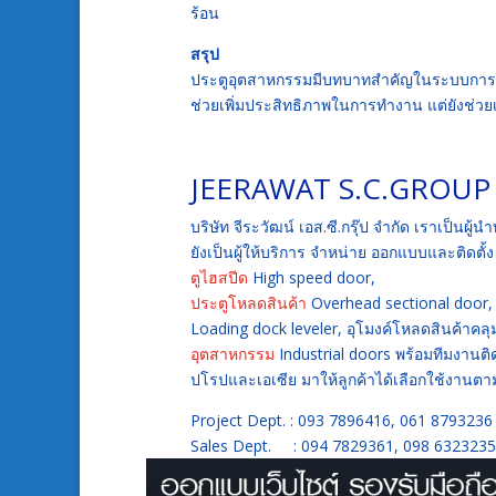
ร้อน
สรุป
ประตูอุตสาหกรรมมีบทบาทสำคัญในระบบการผลิ
ช่วยเพิ่มประสิทธิภาพในการทำงาน แต่ยังช
JEERAWAT S.C.GROUP 
บริษัท จีระวัฒน์ เอส.ซี.กรุ๊ป จำกัด เราเป็
ยังเป็นผู้ให้บริการ จำหน่าย ออกแบบและติดตั้
ตูไฮสปีด
High speed door,
ประตูโหลดสินค้า
Overhead sectional door, 
Loading dock leveler, อุโมงค์โหลดสินค้าคล
อุตสาหกรรม
Industrial doors พร้อมทีมงานติด
ปโรปและเอเซีย มาให้ลูกค้าได้เลือกใช้งา
Project Dept. : 093 7896416, 061 8793236
Sales Dept. : 094 7829361, 098 6323235