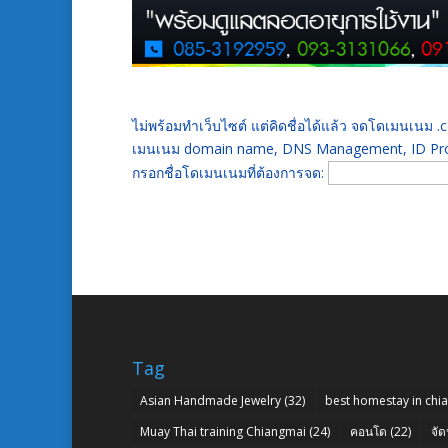
ไม่พร้อมทำเว็บไซต์ แต่คิดชื่อได้แล้ว จดโดเมนเนม
เมนเนม domain name, DNS Management, ID Prot
กรอกชื่อโดเมนเนมที่ต้องการจด:
Tag
Asian Handmade Jewelry
(32)
best homestay in chi
Muay Thai training Chiangmai
(24)
คอนโด
(22)
จัด