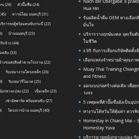
Nach der Übergabe: 6 prakt
าน
(26)
ตัวปั๊มชื่อ
(24)
Hua Hin
(45)
ทาวน์โฮม นนทบุรี
(31)
รับผลิตน้ำดื่ม OEM ทางเลือกท
บริการรถตู้พร้อมคนขับกระบี่
(22)
มั่นใจ
8)
บ้านนนทบุรี
(23)
บริการวางฤกษ์มงคล จุดเริ่มต
ในชีวิต
รับจ้าง
(44)
x lift กับการเลือกบริษัทติดต
่หลับ
(33)
เลือกแหล่งจำหน่ายผ้าคุณภาพ
บจ้างขนส่งสินค้าตามโรงงาน
(22)
Muay Thai Training Chiangm
รับเหมางานโครงเหล็ก
(26)
and Fitness
9)
รับเหมารีโนเวท
(25)
ออกแบบก่อสร้างต่อเติม เพื่
นังกลางแปลง
(22)
เข็มเหล็ก
(23)
วงจร
เช่าอัลพาร์ด พร้อมคนขับ
(27)
5 เหตุผลที่ตัวปั๊มชื่อยังเป็
)
โครงการบ้าน นนทบุรี
(40)
หางานไต้หวันให้คุ้มค่า ควรพ
Homestay in Chiang Mai – E
Homestay Yuva
บริการฉายหนังกลางแปลง กับ