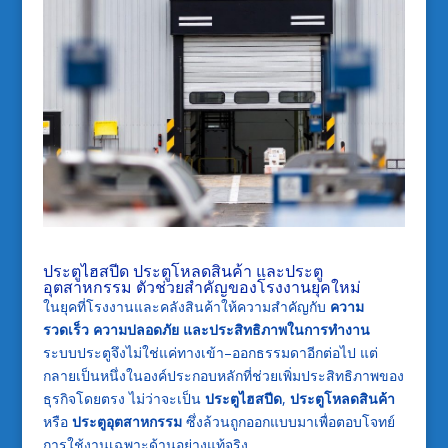
ประตูไฮสปีด ประตูโหลดสินค้า และประตู
อุตสาหกรรม ตัวช่วยสำคัญของโรงงานยุคใหม่
ในยุคที่โรงงานและคลังสินค้าให้ความสำคัญกับ
ความ
รวดเร็ว ความปลอดภัย และประสิทธิภาพในการทำงาน
ระบบประตูจึงไม่ใช่แค่ทางเข้า–ออกธรรมดาอีกต่อไป แต่
กลายเป็นหนึ่งในองค์ประกอบหลักที่ช่วยเพิ่มประสิทธิภาพของ
ธุรกิจโดยตรง ไม่ว่าจะเป็น
ประตูไฮสปีด
,
ประตูโหลดสินค้า
หรือ
ประตูอุตสาหกรรม
ซึ่งล้วนถูกออกแบบมาเพื่อตอบโจทย์
การใช้งานเฉพาะด้านอย่างแท้จริง