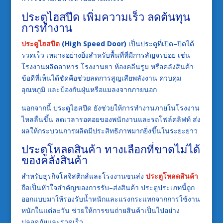
ประตูไฮสปีด เพิ่มความเร็ว ลดต้นทุน
การทำงาน
ประตูไฮสปีด
(High Speed Door)
เป็นประตูที่เปิด–ปิดได้
รวดเร็ว เหมาะอย่างยิ่งสำหรับพื้นที่ที่มีการสัญจรบ่อย เช่น
โรงงานผลิตอาหาร โรงงานยา ห้องคลีนรูม หรือคลังสินค้า
ข้อดีที่เห็นได้ชัดคือช่วยลดการสูญเสียพลังงาน ควบคุม
อุณหภูมิ และป้องกันฝุ่นหรือแมลงจากภายนอก
นอกจากนี้ ประตูไฮสปีด ยังช่วยให้การทำงานภายในโรงงาน
ไหลลื่นขึ้น ลดเวลารอคอยของพนักงานและรถโฟล์คลิฟท์ ส่ง
ผลให้กระบวนการผลิตมีประสิทธิภาพมากยิ่งขึ้นในระยะยาว
ประตูโหลดสินค้า ทางเลือกที่ขาดไม่ได้
ของคลังสินค้า
สำหรับธุรกิจโลจิสติกส์และโรงงานขนส่ง
ประตูโหลดสินค้า
ถือเป็นหัวใจสำคัญของการรับ–ส่งสินค้า ประตูประเภทนี้ถูก
ออกแบบมาให้รองรับน้ำหนักและแรงกระแทกจากการใช้งาน
หนักในแต่ละวัน ช่วยให้การขนถ่ายสินค้าเป็นไปอย่าง
ปลอดภัยและรวดเร็ว