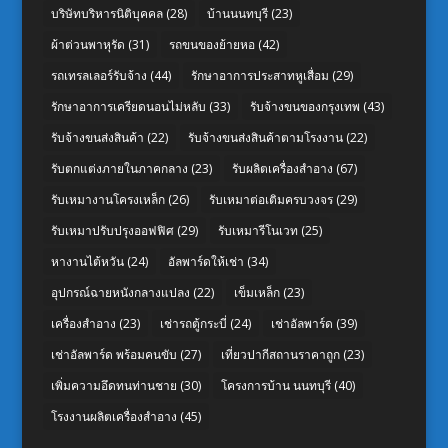
บริษัทบริหารนิติบุคคล
(28)
บ้านนนทบุรี
(23)
ผ้าต่วนพาหุรัด
(31)
รถขนของย้ายหอ
(42)
รถเทรลเลอร์รับจ้าง
(44)
รักษาอาการประสาทหูเสื่อม
(29)
รักษาอาการเครียดนอนไม่หลับ
(33)
รับจ้างขนของกรุงเทพ
(43)
รับจ้างขนส่งสินค้า
(22)
รับจ้างขนส่งสินค้าตามโรงงาน
(22)
รับตกแต่งภายในภาคกลาง
(23)
รับผลิตเครื่องสำอาง
(67)
รับเหมางานโครงเหล็ก
(26)
รับเหมาต่อเติมครบวงจร
(29)
รับเหมาปรับปรุงออฟฟิศ
(29)
รับเหมารีโนเวท
(25)
หางานไต้หวัน
(24)
อัลพาร์ดให้เช่า
(34)
อุปกรณ์ฉายหนังกลางแปลง
(22)
เข็มเหล็ก
(23)
เครื่องสำอาง
(23)
เช่ารถตู้กระบี่
(24)
เช่าอัลพาร์ด
(39)
เช่าอัลพาร์ด พร้อมคนขับ
(27)
เที่ยวปากีสถานราคาถูก
(23)
เพิ่มความอึดทนท่านชาย
(30)
โครงการบ้าน นนทบุรี
(40)
โรงงานผลิตเครื่องสำอาง
(45)