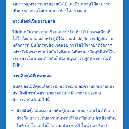
ผลกระทบทางสายตาของผนังไม้และฝ้าเพดานไม้สามารถ
เพิ่มบรรยากาศโดยรวมของห้องได้อย่างมาก
ทางเลือกที่เป็นธรรมชาติ
ไม้เป็นทรัพยากรหมุนเวียนและยั่งยืน ทำให้เป็นทางเลือกที่
ใส่ใจสิ่งแวดล้อมสำหรับผู้ที่ให้ความสำคัญกับการปฏิบัติตาม
หลักการที่เป็นมิตรกับสิ่งแวดล้อม การใช้ไม้จากป่าที่จัดการ
อย่างรับผิดชอบช่วยให้มั่นใจถึงแหล่งที่มาของวัสดุที่มีค่านี้ใน
ระยะยาวในขณะเดียวกันก็สนับสนุนการปฏิบัติทางป่าไม้ที่
ยั่งยืน
การเลือกไม้ที่เหมาะสม
ชนิดของไม้ที่คุณเลือกจะมีผลอย่างมากต่อความสวยงามและ
ประสิทธิภาพโดยรวมของผนังและฝ้าเพดานของคุณ
พิจารณาปัจจัยต่อไปนี้:
สายพันธุ์:
ไม้แต่ละสายพันธุ์มีลวดลายของเส้นไม้ สีที่แตก
ต่างกัน และระดับความทนทานที่ไม่เหมือนกัน ตัวเลือกที่พบ
ได้ทั่วไป ได้แก่ ไม้โอ๊ค วอลนัท เชอร์รี่ ไพน์ และซีดาร์