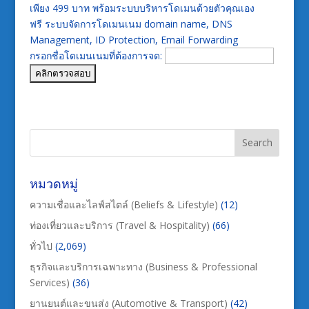
เพียง 499 บาท พร้อมระบบบริหารโดเมนด้วยตัวคุณเอง
ฟรี ระบบจัดการโดเมนเนม domain name, DNS
Management, ID Protection, Email Forwarding
กรอกชื่อโดเมนเนมที่ต้องการจด:
หมวดหมู่
ความเชื่อและไลฟ์สไตล์ (Beliefs & Lifestyle)
(12)
ท่องเที่ยวและบริการ (Travel & Hospitality)
(66)
ทั่วไป
(2,069)
ธุรกิจและบริการเฉพาะทาง (Business & Professional
Services)
(36)
ยานยนต์และขนส่ง (Automotive & Transport)
(42)