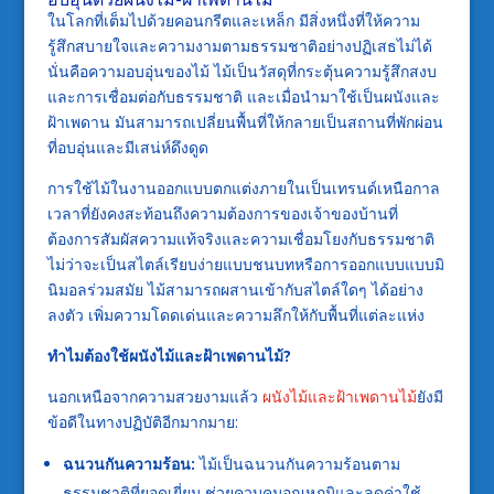
ในโลกที่เต็มไปด้วยคอนกรีตและเหล็ก มีสิ่งหนึ่งที่ให้ความ
รู้สึกสบายใจและความงามตามธรรมชาติอย่างปฏิเสธไม่ได้
นั่นคือความอบอุ่นของไม้ ไม้เป็นวัสดุที่กระตุ้นความรู้สึกสงบ
และการเชื่อมต่อกับธรรมชาติ และเมื่อนำมาใช้เป็นผนังและ
ฝ้าเพดาน มันสามารถเปลี่ยนพื้นที่ให้กลายเป็นสถานที่พักผ่อน
ที่อบอุ่นและมีเสน่ห์ดึงดูด
การใช้ไม้ในงานออกแบบตกแต่งภายในเป็นเทรนด์เหนือกาล
เวลาที่ยังคงสะท้อนถึงความต้องการของเจ้าของบ้านที่
ต้องการสัมผัสความแท้จริงและความเชื่อมโยงกับธรรมชาติ
ไม่ว่าจะเป็นสไตล์เรียบง่ายแบบชนบทหรือการออกแบบแบบมิ
นิมอลร่วมสมัย ไม้สามารถผสานเข้ากับสไตล์ใดๆ ได้อย่าง
ลงตัว เพิ่มความโดดเด่นและความลึกให้กับพื้นที่แต่ละแห่ง
ทำไมต้องใช้ผนังไม้และฝ้าเพดานไม้?
นอกเหนือจากความสวยงามแล้ว
ผนังไม้และฝ้าเพดานไม้
ยังมี
ข้อดีในทางปฏิบัติอีกมากมาย:
ฉนวนกันความร้อน:
ไม้เป็นฉนวนกันความร้อนตาม
ธรรมชาติที่ยอดเยี่ยม ช่วยควบคุมอุณหภูมิและลดค่าใช้