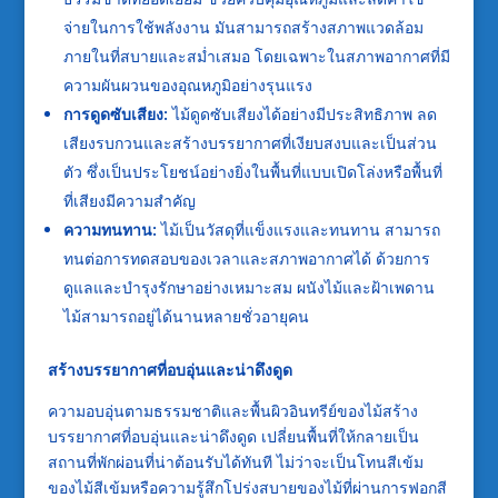
จ่ายในการใช้พลังงาน มันสามารถสร้างสภาพแวดล้อม
ภายในที่สบายและสม่ำเสมอ โดยเฉพาะในสภาพอากาศที่มี
ความผันผวนของอุณหภูมิอย่างรุนแรง
การดูดซับเสียง:
ไม้ดูดซับเสียงได้อย่างมีประสิทธิภาพ ลด
เสียงรบกวนและสร้างบรรยากาศที่เงียบสงบและเป็นส่วน
ตัว ซึ่งเป็นประโยชน์อย่างยิ่งในพื้นที่แบบเปิดโล่งหรือพื้นที่
ที่เสียงมีความสำคัญ
ความทนทาน:
ไม้เป็นวัสดุที่แข็งแรงและทนทาน สามารถ
ทนต่อการทดสอบของเวลาและสภาพอากาศได้ ด้วยการ
ดูแลและบำรุงรักษาอย่างเหมาะสม ผนังไม้และฝ้าเพดาน
ไม้สามารถอยู่ได้นานหลายชั่วอายุคน
สร้างบรรยากาศที่อบอุ่นและน่าดึงดูด
ความอบอุ่นตามธรรมชาติและพื้นผิวอินทรีย์ของไม้สร้าง
บรรยากาศที่อบอุ่นและน่าดึงดูด เปลี่ยนพื้นที่ให้กลายเป็น
สถานที่พักผ่อนที่น่าต้อนรับได้ทันที ไม่ว่าจะเป็นโทนสีเข้ม
ของไม้สีเข้มหรือความรู้สึกโปร่งสบายของไม้ที่ผ่านการฟอกสี