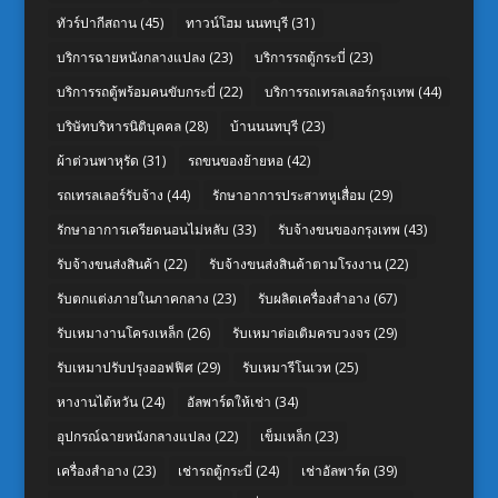
ทัวร์ปากีสถาน
(45)
ทาวน์โฮม นนทบุรี
(31)
บริการฉายหนังกลางแปลง
(23)
บริการรถตู้กระบี่
(23)
บริการรถตู้พร้อมคนขับกระบี่
(22)
บริการรถเทรลเลอร์กรุงเทพ
(44)
บริษัทบริหารนิติบุคคล
(28)
บ้านนนทบุรี
(23)
ผ้าต่วนพาหุรัด
(31)
รถขนของย้ายหอ
(42)
รถเทรลเลอร์รับจ้าง
(44)
รักษาอาการประสาทหูเสื่อม
(29)
รักษาอาการเครียดนอนไม่หลับ
(33)
รับจ้างขนของกรุงเทพ
(43)
รับจ้างขนส่งสินค้า
(22)
รับจ้างขนส่งสินค้าตามโรงงาน
(22)
รับตกแต่งภายในภาคกลาง
(23)
รับผลิตเครื่องสำอาง
(67)
รับเหมางานโครงเหล็ก
(26)
รับเหมาต่อเติมครบวงจร
(29)
รับเหมาปรับปรุงออฟฟิศ
(29)
รับเหมารีโนเวท
(25)
หางานไต้หวัน
(24)
อัลพาร์ดให้เช่า
(34)
อุปกรณ์ฉายหนังกลางแปลง
(22)
เข็มเหล็ก
(23)
เครื่องสำอาง
(23)
เช่ารถตู้กระบี่
(24)
เช่าอัลพาร์ด
(39)