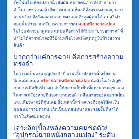
ร์ทโฟนได้เพียงปลายนิ้วสัมผัส หลายคนอาจตั้งคำถามว่า
ทำไมภาพของจอผ้าสีขาวขนาดมหึมาที่ตั้งตระหง่านอยู่กลาง
ลานกว้าง ถึงยังคงสะกดสายตาและดึงดูดผู้คนได้เสมอ? คำ
ตอบนั้นง่ายมากครับ เพราะการชม
ฉายหนังกลางแปลง
ไม่ใช่แค่การมาดูหนัง แต่มันคือการได้สัมผัส “บรรยากาศ” ที่
หาไม่ได้จากหน้าจอทีวีบ้านหรือโรงหนังสุดหรูในห้างสรรพ
สินค้า
มากกว่าแค่การฉาย คือการสร้างความ
ทรงจำ
ไม่ว่าจะเป็นงานบุญประจำปี งานเลี้ยงสังสรรค์ หรืองาน
อีเวนต์ย้อนยุค
บริการฉายหนังกลางแปลง
คือหัวใจสำคัญที่
ช่วยเนรมิตพื้นที่ว่างเปล่าให้กลายเป็นพื้นที่แห่งความสุข แสง
ไฟจากเครื่องฉายที่ส่องกระทบจอผ้า กลิ่นอายของลมยามเย็น
และเสียงพากย์ที่คุ้นเคย สิ่งเหล่านี้สร้างแรงดึงดูดให้คนใน
ชุมชนมารวมตัวกัน เกิดเป็นบทสนทนาและรอยยิ้มที่หาได้
ยากในสังคมปัจจุบัน
เจาะลึกเบื้องหลังความคมชัดด้วย
“อุปกรณ์ฉายหนังกลางแปลง” ระดับ