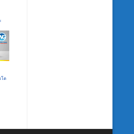
ะ
ารโด