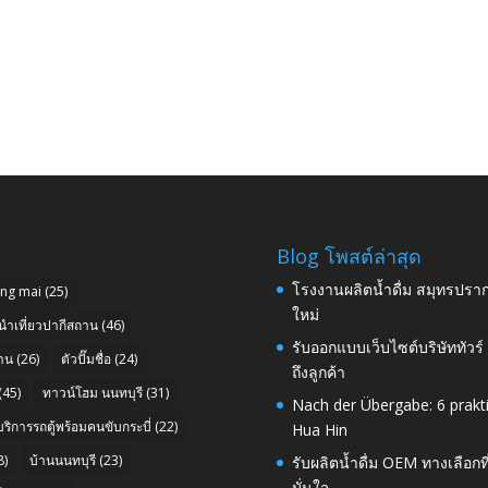
Blog โพสต์ล่าสุด
โรงงานผลิตน้ำดื่ม สมุทรปราก
ang mai
(25)
ใหม่
นำเที่ยวปากีสถาน
(46)
รับออกแบบเว็บไซต์บริษัททัวร
าน
(26)
ตัวปั๊มชื่อ
(24)
ถึงลูกค้า
(45)
ทาวน์โฮม นนทบุรี
(31)
Nach der Übergabe: 6 prakt
บริการรถตู้พร้อมคนขับกระบี่
(22)
Hua Hin
8)
บ้านนนทบุรี
(23)
รับผลิตน้ำดื่ม OEM ทางเลือกท
มั่นใจ