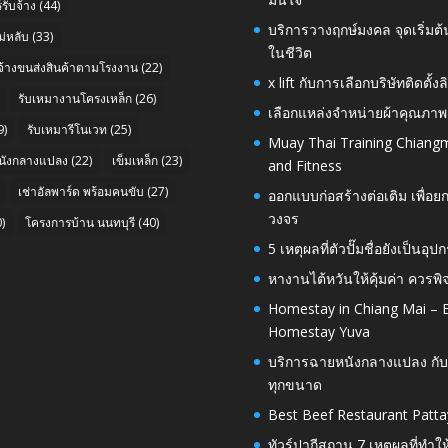
รับจ้าง
(44)
บริการวางฤกษ์มงคล จุดเริ่มต
่หลับ
(33)
ในชีวิต
บจ้างขนส่งสินค้าตามโรงงาน
(22)
x lift กับการเลือกบริษัทติดต
รับเหมางานโครงเหล็ก
(26)
เลือกแหล่งจำหน่ายผ้าคุณภาพ
9)
รับเหมารีโนเวท
(25)
Muay Thai Training Chiangm
นังกลางแปลง
(22)
เข็มเหล็ก
(23)
and Fitness
เช่าอัลพาร์ด พร้อมคนขับ
(27)
ออกแบบก่อสร้างต่อเติม เพื่
วงจร
)
โครงการบ้าน นนทบุรี
(40)
5 เหตุผลที่ตัวปั๊มชื่อยังเป็
หางานไต้หวันให้คุ้มค่า ควรพ
Homestay in Chiang Mai – E
Homestay Yuva
บริการฉายหนังกลางแปลง กับ
ทุกขนาด
Best Beef Restaurant Patta
ทัวร์ปากีสถาน 7 เหตุผลที่ทำใ