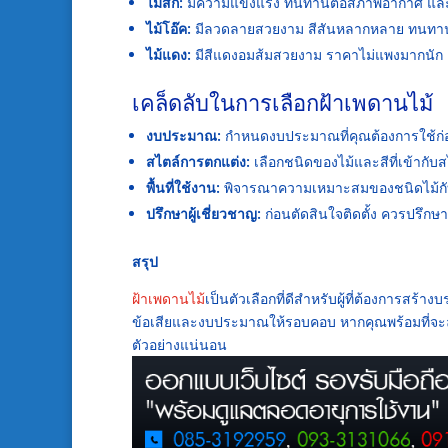
ไม้สัก:
มีความแข็งแรง ทนทานต่อสภาพอากาศ และมี
ไม้โอ๊ค:
มีลวดลายสวยงาม สีสันหลากหลาย ทนทานต่
ไม้แดง:
มีสีแดงอมส้มสวยงาม ราคาไม่แพงมากนัก แต
เคล็ดลับในการเลือกฝ้าเพดานไม้
งบประมาณ:
กำหนดงบประมาณที่คุณต้องการใช้ก่อ
สไตล์การตกแต่ง:
เลือกชนิดของไม้และสีที่เข้ากั
พื้นที่ใช้งาน:
พิจารณาความเหมาะสมของชนิดไม้กับพื้
ปรึกษาผู้เชี่ยวชาญ:
ก่อนตัดสินใจติดตั้ง ควรปรึกษาช
สรุป
ฝ้าเพดานไม้
เป็นตัวเลือกที่ดีสำหรับผู้ที่ต้องการสร
ข้อเสียและงบประมาณให้รอบคอบ หากคุณพร้อมที่จะล
ตัวอย่างแน่นอน