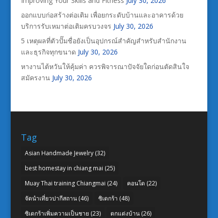
Improving Your Skills and Fitness
July 30, 2026
ออกแบบก่อสร้างต่อเติม เพื่อยกระดับบ้านและอาคารด้วย
บริการรับเหมาต่อเติมครบวงจร
July 30, 2026
5 เหตุผลที่ตัวปั๊มชื่อยังเป็นอุปกรณ์สำคัญสำหรับสำนักงาน
และธุรกิจทุกขนาด
July 30, 2026
หางานไต้หวันให้คุ้มค่า ควรพิจารณาปัจจัยใดก่อนตัดสินใจ
สมัครงาน
July 30, 2026
Tag
Asian Handmade Jewelry
(32)
best homestay in chiang mai
(25)
Muay Thai training Chiangmai
(24)
คอนโด
(22)
จัดนำเที่ยวปากีสถาน
(46)
ซิเดกร้า
(48)
ซิเดกร้าเพิ่มความเป็นชาย
(23)
ตกแต่งบ้าน
(26)