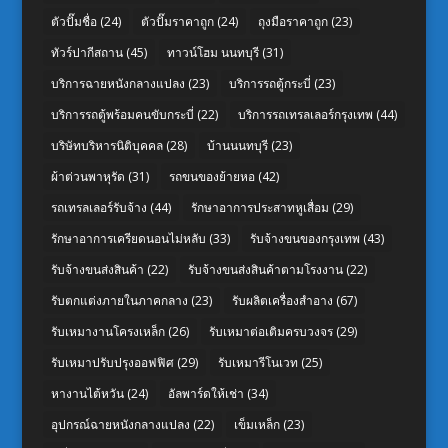
ตัวปั๊มชื่อ
(24)
ตัวปั๊มราคาถูก
(24)
ถุงมือราคาถูก
(23)
ทัวร์ปากีสถาน
(45)
ทาวน์โฮม นนทบุรี
(31)
บริการฉายหนังกลางแปลง
(23)
บริการรถตู้กระบี่
(23)
บริการรถตู้พร้อมคนขับกระบี่
(22)
บริการรถเทรลเลอร์กรุงเทพ
(44)
บริษัทบริหารนิติบุคคล
(28)
บ้านนนทบุรี
(23)
ผ้าต่วนพาหุรัด
(31)
รถขนของย้ายหอ
(42)
รถเทรลเลอร์รับจ้าง
(44)
รักษาอาการประสาทหูเสื่อม
(29)
รักษาอาการเครียดนอนไม่หลับ
(33)
รับจ้างขนของกรุงเทพ
(43)
รับจ้างขนส่งสินค้า
(22)
รับจ้างขนส่งสินค้าตามโรงงาน
(22)
รับตกแต่งภายในภาคกลาง
(23)
รับผลิตเครื่องสำอาง
(67)
รับเหมางานโครงเหล็ก
(26)
รับเหมาต่อเติมครบวงจร
(29)
รับเหมาปรับปรุงออฟฟิศ
(29)
รับเหมารีโนเวท
(25)
หางานไต้หวัน
(24)
อัลพาร์ดให้เช่า
(34)
อุปกรณ์ฉายหนังกลางแปลง
(22)
เข็มเหล็ก
(23)