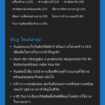
เครื่องสำอาง
(23)
เช่ารถตู้กระบี่
(24)
เช่าอัลพาร์ด
(39)
เช่าอัลพาร์ด พร้อมคนขับ
(27)
เที่ยวปากีสถานราคาถูก
(23)
เพิ่มความอึดทนท่านชาย
(30)
โครงการบ้าน นนทบุรี
(40)
โรงงานผลิตเครื่องสำอาง
(45)
Blog โพสต์ล่าสุด
รับออกแบบเว็บไซต์บริษัททัวร์ พร้อมวางโครงสร้าง SEO
เพื่อเพิ่มโอกาสในการเข้าถึงลูกค้า
Nach der Übergabe: 6 praktische Absprachen für Ihr
Ruhestandshaus nahe Hua Hin
รับผลิตน้ำดื่ม OEM ทางเลือกที่ช่วยสร้างแบรนด์ได้ง่าย
พร้อมต่อยอดธุรกิจอย่างมั่นใจ
บริการวางฤกษ์มงคล จุดเริ่มต้นของการเตรียมความพร้อม
ก่อนก้าวสู่ช่วงเวลาสำคัญในชีวิต
x lift กับการเลือกบริษัทติดตั้งลิฟท์ที่ตอบโจทย์การใช้งาน
ในระยะยาว