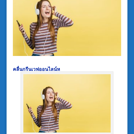
คลื่นกรีนเวฟออนไลน์ห