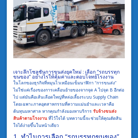
เจาะลึกโซลูชันการขนส่งยุคใหม่ : เลือก “รถบรรทุก
ขนของ” อย่างไรให้คุ้มค่าและตอบโจทย์โรงงาน
ในโลกของธุรกิจที่หมุนไวเหมือนเข็มนาฬิกา “การขนส่ง”
ไม่ใช่แค่เรื่องของการเคลื่อนย้ายของจากจุด A ไปจุด B อีกต่อ
ไป แต่มันคือเส้นเลือดใหญ่ที่หล่อเลี้ยงระบบ Supply Chain
โดยเฉพาะภาคอุตสาหกรรมที่ความแม่นยำและเวลาคือ
ต้นทุนมหาศาล หากคุณกำลังมองหาบริการ
รับจ้างขนส่ง
สินค้าตามโรงงาน
ที่ไว้ใจได้ บทความนี้จะช่วยให้คุณตัดสิน
ใจได้ง่ายขึ้นในหน้าเดียว
1. ทำไมการเลือก “รถบรรทุกขนของ”