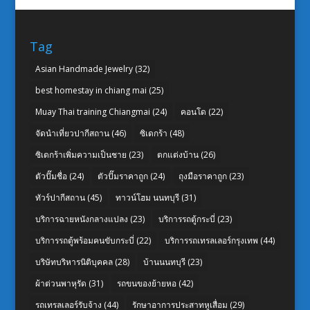
Tag
Asian Handmade Jewelry
(32)
best homestay in chiang mai
(25)
Muay Thai training Chiangmai
(24)
คอนโด
(22)
จัดนำเที่ยวปากีสถาน
(46)
ซิเดกร้า
(48)
ซิเดกร้าเพิ่มความเป็นชาย
(23)
ตกแต่งบ้าน
(26)
ตัวปั๊มชื่อ
(24)
ตัวปั๊มราคาถูก
(24)
ถุงมือราคาถูก
(23)
ทัวร์ปากีสถาน
(45)
ทาวน์โฮม นนทบุรี
(31)
บริการฉายหนังกลางแปลง
(23)
บริการรถตู้กระบี่
(23)
บริการรถตู้พร้อมคนขับกระบี่
(22)
บริการรถเทรลเลอร์กรุงเทพ
(44)
บริษัทบริหารนิติบุคคล
(28)
บ้านนนทบุรี
(23)
ผ้าต่วนพาหุรัด
(31)
รถขนของย้ายหอ
(42)
รถเทรลเลอร์รับจ้าง
(44)
รักษาอาการประสาทหูเสื่อม
(29)