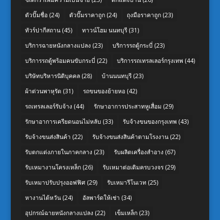
ตัวปั๊มชื่อ
(24)
ตัวปั๊มราคาถูก
(24)
ถุงมือราคาถูก
(23)
ทัวร์ปากีสถาน
(45)
ทาวน์โฮม นนทบุรี
(31)
บริการฉายหนังกลางแปลง
(23)
บริการรถตู้กระบี่
(23)
บริการรถตู้พร้อมคนขับกระบี่
(22)
บริการรถเทรลเลอร์กรุงเทพ
(44)
บริษัทบริหารนิติบุคคล
(28)
บ้านนนทบุรี
(23)
ผ้าต่วนพาหุรัด
(31)
รถขนของย้ายหอ
(42)
รถเทรลเลอร์รับจ้าง
(44)
รักษาอาการประสาทหูเสื่อม
(29)
รักษาอาการเครียดนอนไม่หลับ
(33)
รับจ้างขนของกรุงเทพ
(43)
รับจ้างขนส่งสินค้า
(22)
รับจ้างขนส่งสินค้าตามโรงงาน
(22)
รับตกแต่งภายในภาคกลาง
(23)
รับผลิตเครื่องสำอาง
(67)
รับเหมางานโครงเหล็ก
(26)
รับเหมาต่อเติมครบวงจร
(29)
รับเหมาปรับปรุงออฟฟิศ
(29)
รับเหมารีโนเวท
(25)
หางานไต้หวัน
(24)
อัลพาร์ดให้เช่า
(34)
อุปกรณ์ฉายหนังกลางแปลง
(22)
เข็มเหล็ก
(23)