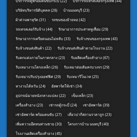
บริการรถตู้พร้อมคนขับกระบี่
(22)
บริการรถเทรลเลอร์กรุงเทพ
(44)
บริษัทบริหารนิติบุคคล
(28)
บ้านนนทบุรี
(23)
ผ้าต่วนพาหุรัด
(31)
รถขนของย้ายหอ
(42)
รถเทรลเลอร์รับจ้าง
(44)
รักษาอาการประสาทหูเสื่อม
(29)
รักษาอาการเครียดนอนไม่หลับ
(33)
รับจ้างขนของกรุงเทพ
(43)
รับจ้างขนส่งสินค้า
(22)
รับจ้างขนส่งสินค้าตามโรงงาน
(22)
รับตกแต่งภายในภาคกลาง
(23)
รับผลิตเครื่องสำอาง
(67)
รับเหมางานโครงเหล็ก
(26)
รับเหมาต่อเติมครบวงจร
(29)
รับเหมาปรับปรุงออฟฟิศ
(29)
รับเหมารีโนเวท
(25)
หางานไต้หวัน
(24)
อัลพาร์ดให้เช่า
(34)
อุปกรณ์ฉายหนังกลางแปลง
(22)
เข็มเหล็ก
(23)
เครื่องสำอาง
(23)
เช่ารถตู้กระบี่
(24)
เช่าอัลพาร์ด
(39)
เช่าอัลพาร์ด พร้อมคนขับ
(27)
เที่ยวปากีสถานราคาถูก
(23)
เพิ่มความอึดทนท่านชาย
(30)
โครงการบ้าน นนทบุรี
(40)
โรงงานผลิตเครื่องสำอาง
(45)