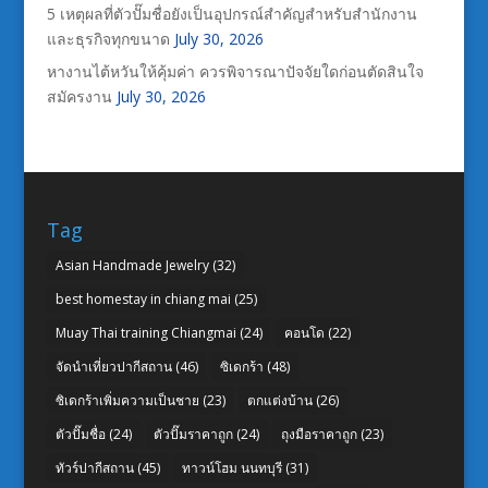
5 เหตุผลที่ตัวปั๊มชื่อยังเป็นอุปกรณ์สำคัญสำหรับสำนักงาน
และธุรกิจทุกขนาด
July 30, 2026
หางานไต้หวันให้คุ้มค่า ควรพิจารณาปัจจัยใดก่อนตัดสินใจ
สมัครงาน
July 30, 2026
Tag
Asian Handmade Jewelry
(32)
best homestay in chiang mai
(25)
Muay Thai training Chiangmai
(24)
คอนโด
(22)
จัดนำเที่ยวปากีสถาน
(46)
ซิเดกร้า
(48)
ซิเดกร้าเพิ่มความเป็นชาย
(23)
ตกแต่งบ้าน
(26)
ตัวปั๊มชื่อ
(24)
ตัวปั๊มราคาถูก
(24)
ถุงมือราคาถูก
(23)
ทัวร์ปากีสถาน
(45)
ทาวน์โฮม นนทบุรี
(31)