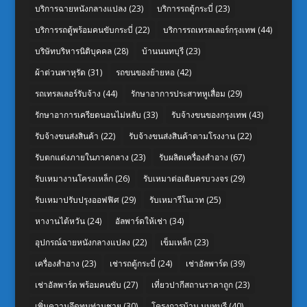
บริการฉายหนังกลางแปลง
(23)
บริการรถตู้กระบี่
(23)
บริการรถตู้พร้อมคนขับกระบี่
(22)
บริการรถเทรลเลอร์กรุงเทพ
(44)
บริษัทบริหารนิติบุคคล
(28)
บ้านนนทบุรี
(23)
ผ้าต่วนพาหุรัด
(31)
รถขนของย้ายหอ
(42)
รถเทรลเลอร์รับจ้าง
(44)
รักษาอาการประสาทหูเสื่อม
(29)
รักษาอาการเครียดนอนไม่หลับ
(33)
รับจ้างขนของกรุงเทพ
(43)
รับจ้างขนส่งสินค้า
(22)
รับจ้างขนส่งสินค้าตามโรงงาน
(22)
รับตกแต่งภายในภาคกลาง
(23)
รับผลิตเครื่องสำอาง
(67)
รับเหมางานโครงเหล็ก
(26)
รับเหมาต่อเติมครบวงจร
(29)
รับเหมาปรับปรุงออฟฟิศ
(29)
รับเหมารีโนเวท
(25)
หางานไต้หวัน
(24)
อัลพาร์ดให้เช่า
(34)
อุปกรณ์ฉายหนังกลางแปลง
(22)
เข็มเหล็ก
(23)
เครื่องสำอาง
(23)
เช่ารถตู้กระบี่
(24)
เช่าอัลพาร์ด
(39)
เช่าอัลพาร์ด พร้อมคนขับ
(27)
เที่ยวปากีสถานราคาถูก
(23)
เพิ่มความอึดทนท่านชาย
(30)
โครงการบ้าน นนทบุรี
(40)