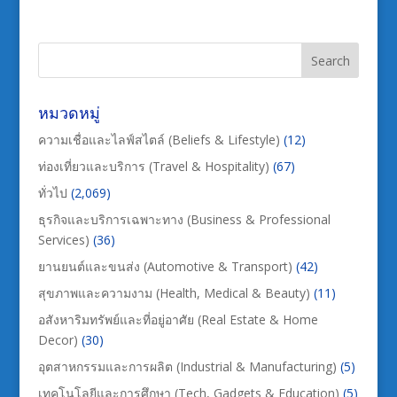
หมวดหมู่
ความเชื่อและไลฟ์สไตล์ (Beliefs & Lifestyle)
(12)
ท่องเที่ยวและบริการ (Travel & Hospitality)
(67)
ทั่วไป
(2,069)
ธุรกิจและบริการเฉพาะทาง (Business & Professional
Services)
(36)
ยานยนต์และขนส่ง (Automotive & Transport)
(42)
สุขภาพและความงาม (Health, Medical & Beauty)
(11)
อสังหาริมทรัพย์และที่อยู่อาศัย (Real Estate & Home
Decor)
(30)
อุตสาหกรรมและการผลิต (Industrial & Manufacturing)
(5)
เทคโนโลยีและการศึกษา (Tech, Gadgets & Education)
(5)