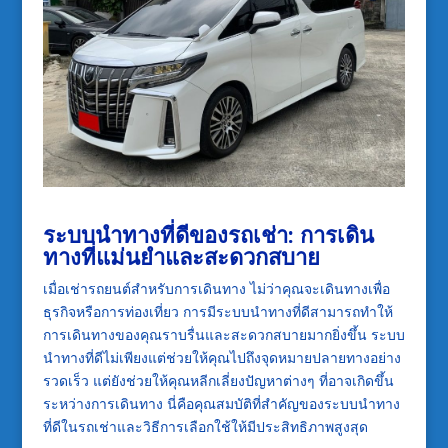
ระบบนำทางที่ดีของรถเช่า: การเดิน
ทางที่แม่นยำและสะดวกสบาย
เมื่อเช่ารถยนต์สำหรับการเดินทาง ไม่ว่าคุณจะเดินทางเพื่อ
ธุรกิจหรือการท่องเที่ยว การมีระบบนำทางที่ดีสามารถทำให้
การเดินทางของคุณราบรื่นและสะดวกสบายมากยิ่งขึ้น ระบบ
นำทางที่ดีไม่เพียงแต่ช่วยให้คุณไปถึงจุดหมายปลายทางอย่าง
รวดเร็ว แต่ยังช่วยให้คุณหลีกเลี่ยงปัญหาต่างๆ ที่อาจเกิดขึ้น
ระหว่างการเดินทาง นี่คือคุณสมบัติที่สำคัญของระบบนำทาง
ที่ดีในรถเช่าและวิธีการเลือกใช้ให้มีประสิทธิภาพสูงสุด