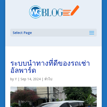
Select Page
ระบบนำทางที่ดีของรถเช่า
อัลพาร์ด
by
Y
|
Sep 14, 2024
|
ทั่วไป