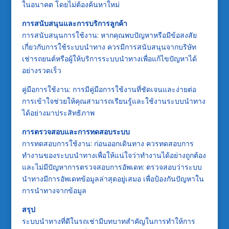
ในอนาคต โดยไม่ต้องค้นหาใหม่
การสนับสนุนและการบริการลูกค้า
การสนับสนุนการใช้งาน: หากคุณพบปัญหาหรือมีข้อสงสัย
เกี่ยวกับการใช้ระบบนำทาง ควรมีการสนับสนุนจากบริษัท
เช่ารถยนต์หรือผู้ให้บริการระบบนำทางเพื่อแก้ไขปัญหาได้
อย่างรวดเร็ว
คู่มือการใช้งาน: การมีคู่มือการใช้งานที่ชัดเจนและง่ายต่อ
การเข้าใจช่วยให้คุณสามารถเรียนรู้และใช้งานระบบนำทาง
ได้อย่างมาประสิทธิภาพ
การตรวจสอบและการทดสอบระบบ
การทดสอบการใช้งาน: ก่อนออกเดินทาง ควรทดสอบการ
ทำงานของระบบนำทางเพื่อให้แน่ใจว่าทำงานได้อย่างถูกต้อง
และไม่มีปัญหาการตรวจสอบการอัพเดท: ตรวจสอบว่าระบบ
นำทางมีการอัพเดทข้อมูลล่าสุดอยู่เสมอ เพื่อป้องกันปัญหาใน
การนำทางจากข้อมูล
สรุป
ระบบนำทางที่ดีในรถเช่ามีบทบาทสำคัญในการทำให้การ