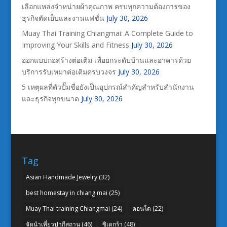
เลือกแหล่งจำหน่ายผ้าคุณภาพ ครบทุกความต้องการของ
ธุรกิจตัดเย็บและงานแฟชั่น
July 30, 2026
Muay Thai Training Chiangmai: A Complete Guide to
Improving Your Skills and Fitness
July 30, 2026
ออกแบบก่อสร้างต่อเติม เพื่อยกระดับบ้านและอาคารด้วย
บริการรับเหมาต่อเติมครบวงจร
July 30, 2026
5 เหตุผลที่ตัวปั๊มชื่อยังเป็นอุปกรณ์สำคัญสำหรับสำนักงาน
และธุรกิจทุกขนาด
July 30, 2026
Tag
Asian Handmade Jewelry
(32)
best homestay in chiang mai
(25)
Muay Thai training Chiangmai
(24)
คอนโด
(22)
จัดนำเที่ยวปากีสถาน
(46)
ซิเดกร้า
(48)