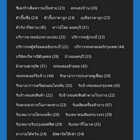
ซิเดกร้าเพิ่มความเป็นชาย
(23)
ตกแต่งบ้าน
(26)
ตัวปั๊มชื่อ
(24)
ตัวปั๊มราคาถูก
(24)
ถุงมือราคาถูก
(23)
ทัวร์ปากีสถาน
(45)
ทาวน์โฮม นนทบุรี
(31)
บริการฉายหนังกลางแปลง
(23)
บริการรถตู้กระบี่
(23)
บริการรถตู้พร้อมคนขับกระบี่
(22)
บริการรถเทรลเลอร์กรุงเทพ
(44)
บริษัทบริหารนิติบุคคล
(28)
บ้านนนทบุรี
(23)
ผ้าต่วนพาหุรัด
(31)
รถขนของย้ายหอ
(42)
รถเทรลเลอร์รับจ้าง
(44)
รักษาอาการประสาทหูเสื่อม
(29)
รักษาอาการเครียดนอนไม่หลับ
(33)
รับจ้างขนของกรุงเทพ
(43)
รับจ้างขนส่งสินค้า
(22)
รับจ้างขนส่งสินค้าตามโรงงาน
(22)
รับตกแต่งภายในภาคกลาง
(23)
รับผลิตเครื่องสำอาง
(67)
รับเหมางานโครงเหล็ก
(26)
รับเหมาต่อเติมครบวงจร
(29)
รับเหมาปรับปรุงออฟฟิศ
(29)
รับเหมารีโนเวท
(25)
หางานไต้หวัน
(24)
อัลพาร์ดให้เช่า
(34)