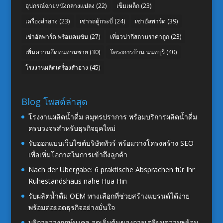
อุปกรณ์ฉายหนังกลางแปลง
(22)
เข็มเหล็ก
(23)
เครื่องสำอาง
(23)
เช่ารถตู้กระบี่
(24)
เช่าอัลพาร์ด
(39)
เช่าอัลพาร์ด พร้อมคนขับ
(27)
เที่ยวปากีสถานราคาถูก
(23)
เพิ่มความอึดทนท่านชาย
(30)
โครงการบ้าน นนทบุรี
(40)
โรงงานผลิตเครื่องสำอาง
(45)
Blog โพสต์ล่าสุด
โรงงานผลิตน้ำดื่ม สมุทรปราการ พร้อมบริการผลิตน้ำดื่ม
ครบวงจรสำหรับธุรกิจยุคใหม่
รับออกแบบเว็บไซต์บริษัททัวร์ พร้อมวางโครงสร้าง SEO
เพื่อเพิ่มโอกาสในการเข้าถึงลูกค้า
Nach der Übergabe: 6 praktische Absprachen für Ihr
Ruhestandshaus nahe Hua Hin
รับผลิตน้ำดื่ม OEM ทางเลือกที่ช่วยสร้างแบรนด์ได้ง่าย
พร้อมต่อยอดธุรกิจอย่างมั่นใจ
บริการวางฤกษ์มงคล จุดเริ่มต้นของการเตรียมความพร้อม