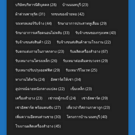
บริษัทบริหารนิติบุคคล
(28)
บ้านนนทบุรี
(23)
ผ้าต่วนพาหุรัด
(31)
รถขนของย้ายหอ
(42)
รถเทรลเลอร์รับจ้าง
(44)
รักษาอาการประสาทหูเสื่อม
(29)
รักษาอาการเครียดนอนไม่หลับ
(33)
รับจ้างขนของกรุงเทพ
(43)
รับจ้างขนส่งสินค้า
(22)
รับจ้างขนส่งสินค้าตามโรงงาน
(22)
รับตกแต่งภายในภาคกลาง
(23)
รับผลิตเครื่องสำอาง
(67)
รับเหมางานโครงเหล็ก
(26)
รับเหมาต่อเติมครบวงจร
(29)
รับเหมาปรับปรุงออฟฟิศ
(29)
รับเหมารีโนเวท
(25)
หางานไต้หวัน
(24)
อัลพาร์ดให้เช่า
(34)
อุปกรณ์ฉายหนังกลางแปลง
(22)
เข็มเหล็ก
(23)
เครื่องสำอาง
(23)
เช่ารถตู้กระบี่
(24)
เช่าอัลพาร์ด
(39)
เช่าอัลพาร์ด พร้อมคนขับ
(27)
เที่ยวปากีสถานราคาถูก
(23)
เพิ่มความอึดทนท่านชาย
(30)
โครงการบ้าน นนทบุรี
(40)
โรงงานผลิตเครื่องสำอาง
(45)