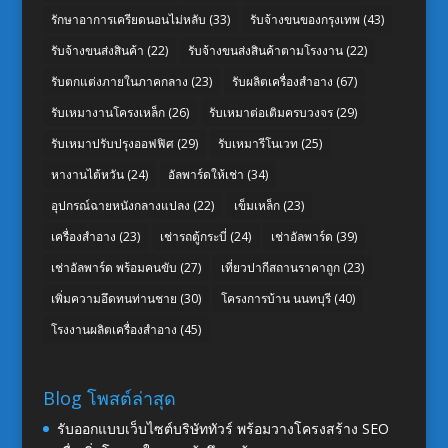
รักษาอาการเครียดนอนไม่หลับ
(33)
รับจ้างขนของกรุงเทพ
(43)
รับจ้างขนส่งสินค้า
(22)
รับจ้างขนส่งสินค้าตามโรงงาน
(22)
รับตกแต่งภายในภาคกลาง
(23)
รับผลิตเครื่องสำอาง
(67)
รับเหมางานโครงเหล็ก
(26)
รับเหมาต่อเติมครบวงจร
(29)
รับเหมาปรับปรุงออฟฟิศ
(29)
รับเหมารีโนเวท
(25)
หางานไต้หวัน
(24)
อัลพาร์ดให้เช่า
(34)
อุปกรณ์ฉายหนังกลางแปลง
(22)
เข็มเหล็ก
(23)
เครื่องสำอาง
(23)
เช่ารถตู้กระบี่
(24)
เช่าอัลพาร์ด
(39)
เช่าอัลพาร์ด พร้อมคนขับ
(27)
เที่ยวปากีสถานราคาถูก
(23)
เพิ่มความอึดทนท่านชาย
(30)
โครงการบ้าน นนทบุรี
(40)
โรงงานผลิตเครื่องสำอาง
(45)
Blog โพสต์ล่าสุด
รับออกแบบเว็บไซต์บริษัททัวร์ พร้อมวางโครงสร้าง SEO