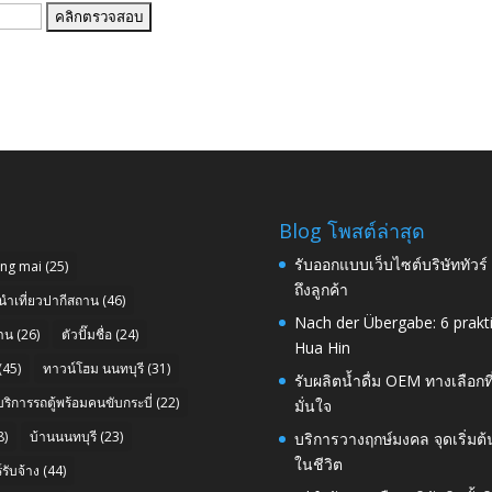
Blog โพสต์ล่าสุด
รับออกแบบเว็บไซต์บริษัททัวร
ang mai
(25)
ถึงลูกค้า
นำเที่ยวปากีสถาน
(46)
Nach der Übergabe: 6 prakt
าน
(26)
ตัวปั๊มชื่อ
(24)
Hua Hin
(45)
ทาวน์โฮม นนทบุรี
(31)
รับผลิตน้ำดื่ม OEM ทางเลือกท
บริการรถตู้พร้อมคนขับกระบี่
(22)
มั่นใจ
8)
บ้านนนทบุรี
(23)
บริการวางฤกษ์มงคล จุดเริ่มต
ในชีวิต
รับจ้าง
(44)