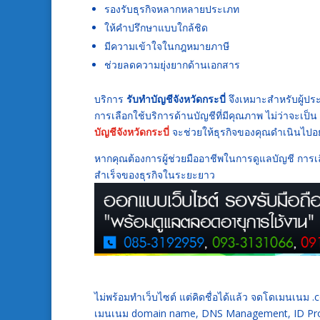
รองรับธุรกิจหลากหลายประเภท
ให้คำปรึกษาแบบใกล้ชิด
มีความเข้าใจในกฎหมายภาษี
ช่วยลดความยุ่งยากด้านเอกสาร
บริการ
รับทำบัญชีจังหวัดกระบี่
จึงเหมาะสำหรับผู้ป
การเลือกใช้บริการด้านบัญชีที่มีคุณภาพ ไม่ว่าจะเป็น
บัญชีจังหวัดกระบี่
จะช่วยให้ธุรกิจของคุณดำเนินไปอ
หากคุณต้องการผู้ช่วยมืออาชีพในการดูแลบัญชี การเล
สำเร็จของธุรกิจในระยะยาว
ไม่พร้อมทำเว็บไซต์ แต่คิดชื่อได้แล้ว จดโดเมนเนม
เมนเนม domain name, DNS Management, ID Prot