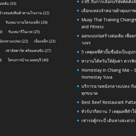
x lift กับการเลือกบริษัทติดต
่หลับ
(33)
เลือกแหล่งจำหน่ายผ้าคุณภาพ
บจ้างขนส่งสินค้าตามโรงงาน
(22)
Muay Thai Training Chiangm
รับเหมางานโครงเหล็ก
(26)
and Fitness
9)
รับเหมารีโนเวท
(25)
ออกแบบก่อสร้างต่อเติม เพื่
นังกลางแปลง
(22)
เข็มเหล็ก
(23)
วงจร
เช่าอัลพาร์ด พร้อมคนขับ
(27)
5 เหตุผลที่ตัวปั๊มชื่อยังเป็
)
โครงการบ้าน นนทบุรี
(40)
หางานไต้หวันให้คุ้มค่า ควรพ
Homestay in Chiang Mai – E
Homestay Yuva
บริการฉายหนังกลางแปลง กับ
ทุกขนาด
Best Beef Restaurant Patta
ทัวร์ปากีสถาน 7 เหตุผลที่ทำใ
เช่ารถตู้กระบี่ เดินทางสะดว