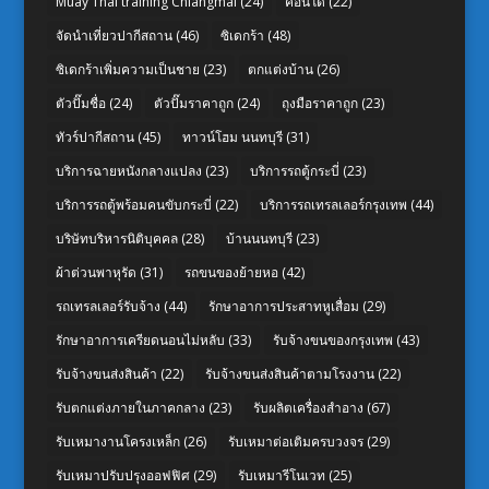
Muay Thai training Chiangmai
(24)
คอนโด
(22)
จัดนำเที่ยวปากีสถาน
(46)
ซิเดกร้า
(48)
ซิเดกร้าเพิ่มความเป็นชาย
(23)
ตกแต่งบ้าน
(26)
ตัวปั๊มชื่อ
(24)
ตัวปั๊มราคาถูก
(24)
ถุงมือราคาถูก
(23)
ทัวร์ปากีสถาน
(45)
ทาวน์โฮม นนทบุรี
(31)
บริการฉายหนังกลางแปลง
(23)
บริการรถตู้กระบี่
(23)
บริการรถตู้พร้อมคนขับกระบี่
(22)
บริการรถเทรลเลอร์กรุงเทพ
(44)
บริษัทบริหารนิติบุคคล
(28)
บ้านนนทบุรี
(23)
ผ้าต่วนพาหุรัด
(31)
รถขนของย้ายหอ
(42)
รถเทรลเลอร์รับจ้าง
(44)
รักษาอาการประสาทหูเสื่อม
(29)
รักษาอาการเครียดนอนไม่หลับ
(33)
รับจ้างขนของกรุงเทพ
(43)
รับจ้างขนส่งสินค้า
(22)
รับจ้างขนส่งสินค้าตามโรงงาน
(22)
รับตกแต่งภายในภาคกลาง
(23)
รับผลิตเครื่องสำอาง
(67)
รับเหมางานโครงเหล็ก
(26)
รับเหมาต่อเติมครบวงจร
(29)
รับเหมาปรับปรุงออฟฟิศ
(29)
รับเหมารีโนเวท
(25)