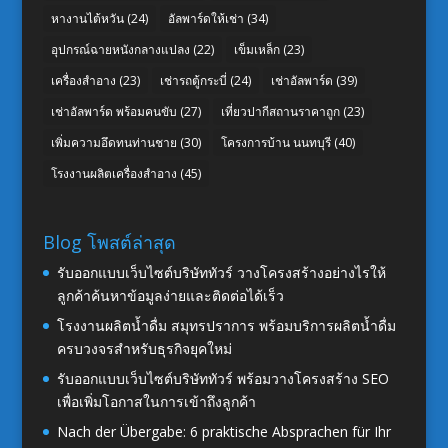
หางานไต้หวัน
(24)
อัลพาร์ดให้เช่า
(34)
อุปกรณ์ฉายหนังกลางแปลง
(22)
เข็มเหล็ก
(23)
เครื่องสำอาง
(23)
เช่ารถตู้กระบี่
(24)
เช่าอัลพาร์ด
(39)
เช่าอัลพาร์ด พร้อมคนขับ
(27)
เที่ยวปากีสถานราคาถูก
(23)
เพิ่มความอึดทนท่านชาย
(30)
โครงการบ้าน นนทบุรี
(40)
โรงงานผลิตเครื่องสำอาง
(45)
Blog โพสต์ล่าสุด
รับออกแบบเว็บไซต์บริษัททัวร์ วางโครงสร้างอย่างไรให้
ลูกค้าค้นหาข้อมูลง่ายและติดต่อได้เร็ว
โรงงานผลิตน้ำดื่ม สมุทรปราการ พร้อมบริการผลิตน้ำดื่ม
ครบวงจรสำหรับธุรกิจยุคใหม่
รับออกแบบเว็บไซต์บริษัททัวร์ พร้อมวางโครงสร้าง SEO
เพื่อเพิ่มโอกาสในการเข้าถึงลูกค้า
Nach der Übergabe: 6 praktische Absprachen für Ihr