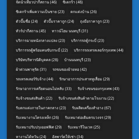
จัดนำเที่ยวปากีสถาน
(46)
ซิเดกร้า
(48)
ซิเดกร้าเพิ่มความเป็นชาย
(23)
ตกแต่งบ้าน
(26)
ตัวปั๊มชื่อ
(24)
ตัวปั๊มราคาถูก
(24)
ถุงมือราคาถูก
(23)
ทัวร์ปากีสถาน
(45)
ทาวน์โฮม นนทบุรี
(31)
บริการฉายหนังกลางแปลง
(23)
บริการรถตู้กระบี่
(23)
บริการรถตู้พร้อมคนขับกระบี่
(22)
บริการรถเทรลเลอร์กรุงเทพ
(44)
บริษัทบริหารนิติบุคคล
(28)
บ้านนนทบุรี
(23)
ผ้าต่วนพาหุรัด
(31)
รถขนของย้ายหอ
(42)
รถเทรลเลอร์รับจ้าง
(44)
รักษาอาการประสาทหูเสื่อม
(29)
รักษาอาการเครียดนอนไม่หลับ
(33)
รับจ้างขนของกรุงเทพ
(43)
รับจ้างขนส่งสินค้า
(22)
รับจ้างขนส่งสินค้าตามโรงงาน
(22)
รับตกแต่งภายในภาคกลาง
(23)
รับผลิตเครื่องสำอาง
(67)
รับเหมางานโครงเหล็ก
(26)
รับเหมาต่อเติมครบวงจร
(29)
รับเหมาปรับปรุงออฟฟิศ
(29)
รับเหมารีโนเวท
(25)
หางานไต้หวัน
(24)
อัลพาร์ดให้เช่า
(34)