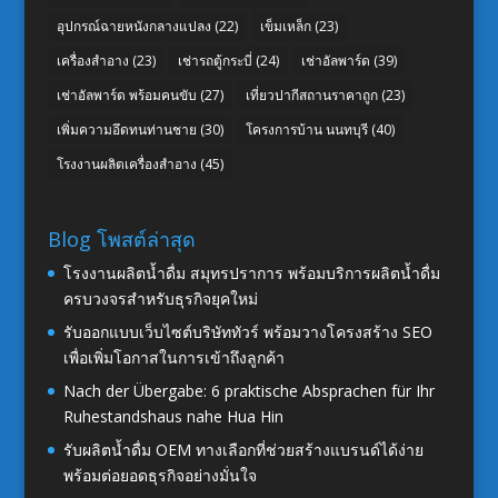
อุปกรณ์ฉายหนังกลางแปลง
(22)
เข็มเหล็ก
(23)
เครื่องสำอาง
(23)
เช่ารถตู้กระบี่
(24)
เช่าอัลพาร์ด
(39)
เช่าอัลพาร์ด พร้อมคนขับ
(27)
เที่ยวปากีสถานราคาถูก
(23)
เพิ่มความอึดทนท่านชาย
(30)
โครงการบ้าน นนทบุรี
(40)
โรงงานผลิตเครื่องสำอาง
(45)
Blog โพสต์ล่าสุด
โรงงานผลิตน้ำดื่ม สมุทรปราการ พร้อมบริการผลิตน้ำดื่ม
ครบวงจรสำหรับธุรกิจยุคใหม่
รับออกแบบเว็บไซต์บริษัททัวร์ พร้อมวางโครงสร้าง SEO
เพื่อเพิ่มโอกาสในการเข้าถึงลูกค้า
Nach der Übergabe: 6 praktische Absprachen für Ihr
Ruhestandshaus nahe Hua Hin
รับผลิตน้ำดื่ม OEM ทางเลือกที่ช่วยสร้างแบรนด์ได้ง่าย
พร้อมต่อยอดธุรกิจอย่างมั่นใจ