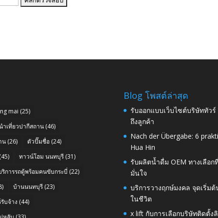
Blog โพสต์ล่าสุด
รับออกแบบเว็บไซต์บริษัททัวร
ang mai
(25)
ถึงลูกค้า
นำเที่ยวปากีสถาน
(46)
Nach der Übergabe: 6 prakt
าน
(26)
ตัวปั๊มชื่อ
(24)
Hua Hin
(45)
ทาวน์โฮม นนทบุรี
(31)
รับผลิตน้ำดื่ม OEM ทางเลือกท
บริการรถตู้พร้อมคนขับกระบี่
(22)
มั่นใจ
8)
บ้านนนทบุรี
(23)
บริการวางฤกษ์มงคล จุดเริ่มต
ในชีวิต
รับจ้าง
(44)
x lift กับการเลือกบริษัทติดต
่หลับ
(33)