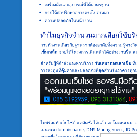
เครื่องมือและอุปกรณ์ที่ได้มาตรฐาน
การให้คำปรึกษาอย่างตรงไปตรงมา
ความปลอดภัยในหน้างาน
ทำไมธุรกิจจำนวนมากเลือกใช้บริกา
การทำงานเกี่ยวกับฐานรากต้องอาศัยทั้งความรู้ทาง
เข็มเหล็ก
ช่วยให้โครงการเดินหน้าได้อย่างราบรื่น
สำหรับผู้ที่กำลังมองหาบริการ
รับเหมาตอกเสาเข็ม
ที
การลงทุนที่คุ้มค่าและปลอดภัยที่สุดสำหรับอาคารทุ
ไม่พร้อมทำเว็บไซต์ แต่คิดชื่อได้แล้ว จดโดเมนเนม
เมนเนม domain name, DNS Management, ID Prot
กรอกชื่อโดเมนเนมที่ต้องการจด: