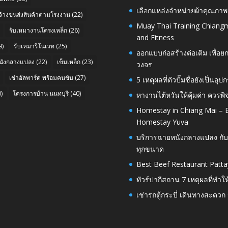
เลือกแหล่งจำหน่ายผ้าคุณภาพ
บจ้างขนส่งสินค้าตามโรงงาน
(22)
Muay Thai Training Chiangm
รับเหมางานโครงเหล็ก
(26)
and Fitness
9)
รับเหมารีโนเวท
(25)
ออกแบบก่อสร้างต่อเติม เพื่
นังกลางแปลง
(22)
เข็มเหล็ก
(23)
วงจร
เช่าอัลพาร์ด พร้อมคนขับ
(27)
5 เหตุผลที่ตัวปั๊มชื่อยังเป็
)
โครงการบ้าน นนทบุรี
(40)
หางานไต้หวันให้คุ้มค่า ควรพ
Homestay in Chiang Mai – E
Homestay Yuva
บริการฉายหนังกลางแปลง กับ
ทุกขนาด
Best Beef Restaurant Patta
ทัวร์ปากีสถาน 7 เหตุผลที่ทำใ
เช่ารถตู้กระบี่ เดินทางสะดว