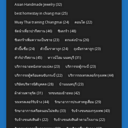
Asian Handmade Jewelry
(32)
best homestay in chiang mai
(25)
Muay Thai training Chiangmai
(24)
คอนโด
(22)
จัดนำเที่ยวปากีสถาน
(46)
ซิเดกร้า
(48)
ซิเดกร้าเพิ่มความเป็นชาย
(23)
ตกแต่งบ้าน
(26)
ตัวปั๊มชื่อ
(24)
ตัวปั๊มราคาถูก
(24)
ถุงมือราคาถูก
(23)
ทัวร์ปากีสถาน
(45)
ทาวน์โฮม นนทบุรี
(31)
บริการฉายหนังกลางแปลง
(23)
บริการรถตู้กระบี่
(23)
บริการรถตู้พร้อมคนขับกระบี่
(22)
บริการรถเทรลเลอร์กรุงเทพ
(44)
บริษัทบริหารนิติบุคคล
(28)
บ้านนนทบุรี
(23)
ผ้าต่วนพาหุรัด
(31)
รถขนของย้ายหอ
(42)
รถเทรลเลอร์รับจ้าง
(44)
รักษาอาการประสาทหูเสื่อม
(29)
รักษาอาการเครียดนอนไม่หลับ
(33)
รับจ้างขนของกรุงเทพ
(43)
รับจ้างขนส่งสินค้า
(22)
รับจ้างขนส่งสินค้าตามโรงงาน
(22)