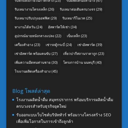
รับตกแต่งภายในภาคกลาง
(23)
รับผลิตเครื่องสำอาง
(67)
รับเหมางานโครงเหล็ก
(26)
รับเหมาต่อเติมครบวงจร
(29)
รับเหมาปรับปรุงออฟฟิศ
(29)
รับเหมารีโนเวท
(25)
หางานไต้หวัน
(24)
อัลพาร์ดให้เช่า
(34)
อุปกรณ์ฉายหนังกลางแปลง
(22)
เข็มเหล็ก
(23)
เครื่องสำอาง
(23)
เช่ารถตู้กระบี่
(24)
เช่าอัลพาร์ด
(39)
เช่าอัลพาร์ด พร้อมคนขับ
(27)
เที่ยวปากีสถานราคาถูก
(23)
เพิ่มความอึดทนท่านชาย
(30)
โครงการบ้าน นนทบุรี
(40)
โรงงานผลิตเครื่องสำอาง
(45)
Blog โพสต์ล่าสุด
โรงงานผลิตน้ำดื่ม สมุทรปราการ พร้อมบริการผลิตน้ำดื่ม
ครบวงจรสำหรับธุรกิจยุคใหม่
รับออกแบบเว็บไซต์บริษัททัวร์ พร้อมวางโครงสร้าง SEO
เพื่อเพิ่มโอกาสในการเข้าถึงลูกค้า