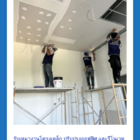
รับเหมางานโครงเหล็ก ปรับปรุงออฟฟิศ และรีโนเวท