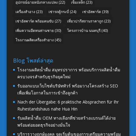
อุปกรณ์ฉายหนังกลางแปลง
(22)
เข็มเหล็ก
(23)
เครื่องสำอาง
(23)
เช่ารถตู้กระบี่
(24)
เช่าอัลพาร์ด
(39)
เช่าอัลพาร์ด พร้อมคนขับ
(27)
เที่ยวปากีสถานราคาถูก
(23)
เพิ่มความอึดทนท่านชาย
(30)
โครงการบ้าน นนทบุรี
(40)
โรงงานผลิตเครื่องสำอาง
(45)
Blog โพสต์ล่าสุด
โรงงานผลิตน้ำดื่ม สมุทรปราการ พร้อมบริการผลิตน้ำดื่ม
ครบวงจรสำหรับธุรกิจยุคใหม่
รับออกแบบเว็บไซต์บริษัททัวร์ พร้อมวางโครงสร้าง SEO
เพื่อเพิ่มโอกาสในการเข้าถึงลูกค้า
Nach der Übergabe: 6 praktische Absprachen für Ihr
Ruhestandshaus nahe Hua Hin
รับผลิตน้ำดื่ม OEM ทางเลือกที่ช่วยสร้างแบรนด์ได้ง่าย
พร้อมต่อยอดธุรกิจอย่างมั่นใจ
บริการวางฤกษ์มงคล จุดเริ่มต้นของการเตรียมความพร้อม