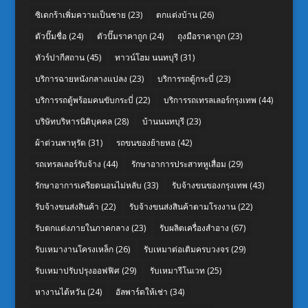
ซิเดกร้าเพิ่มความเป็นชาย
(23)
ตกแต่งบ้าน
(26)
ตัวปั๊มชื่อ
(24)
ตัวปั๊มราคาถูก
(24)
ถุงมือราคาถูก
(23)
ทัวร์ปากีสถาน
(45)
ทาวน์โฮม นนทบุรี
(31)
บริการฉายหนังกลางแปลง
(23)
บริการรถตู้กระบี่
(23)
บริการรถตู้พร้อมคนขับกระบี่
(22)
บริการรถเทรลเลอร์กรุงเทพ
(44)
บริษัทบริหารนิติบุคคล
(28)
บ้านนนทบุรี
(23)
ผ้าต่วนพาหุรัด
(31)
รถขนของย้ายหอ
(42)
รถเทรลเลอร์รับจ้าง
(44)
รักษาอาการประสาทหูเสื่อม
(29)
รักษาอาการเครียดนอนไม่หลับ
(33)
รับจ้างขนของกรุงเทพ
(43)
รับจ้างขนส่งสินค้า
(22)
รับจ้างขนส่งสินค้าตามโรงงาน
(22)
รับตกแต่งภายในภาคกลาง
(23)
รับผลิตเครื่องสำอาง
(67)
รับเหมางานโครงเหล็ก
(26)
รับเหมาต่อเติมครบวงจร
(29)
รับเหมาปรับปรุงออฟฟิศ
(29)
รับเหมารีโนเวท
(25)
หางานไต้หวัน
(24)
อัลพาร์ดให้เช่า
(34)