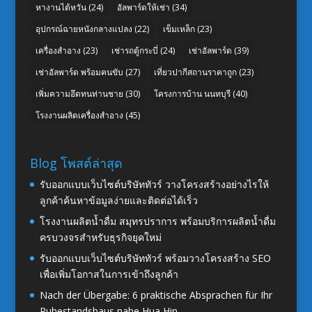
หางานไต้หวัน
(24)
อัลพาร์ดให้เช่า
(34)
อุปกรณ์ฉายหนังกลางแปลง
(22)
เข็มเหล็ก
(23)
เครื่องสำอาง
(23)
เช่ารถตู้กระบี่
(24)
เช่าอัลพาร์ด
(39)
เช่าอัลพาร์ด พร้อมคนขับ
(27)
เที่ยวปากีสถานราคาถูก
(23)
เพิ่มความอึดทนท่านชาย
(30)
โครงการบ้าน นนทบุรี
(40)
โรงงานผลิตเครื่องสำอาง
(45)
Blog โพสต์ล่าสุด
รับออกแบบเว็บไซต์บริษัททัวร์ วางโครงสร้างอย่างไรให้
ลูกค้าค้นหาข้อมูลง่ายและติดต่อได้เร็ว
โรงงานผลิตน้ำดื่ม สมุทรปราการ พร้อมบริการผลิตน้ำดื่ม
ครบวงจรสำหรับธุรกิจยุคใหม่
รับออกแบบเว็บไซต์บริษัททัวร์ พร้อมวางโครงสร้าง SEO
เพื่อเพิ่มโอกาสในการเข้าถึงลูกค้า
Nach der Übergabe: 6 praktische Absprachen für Ihr
Ruhestandshaus nahe Hua Hin