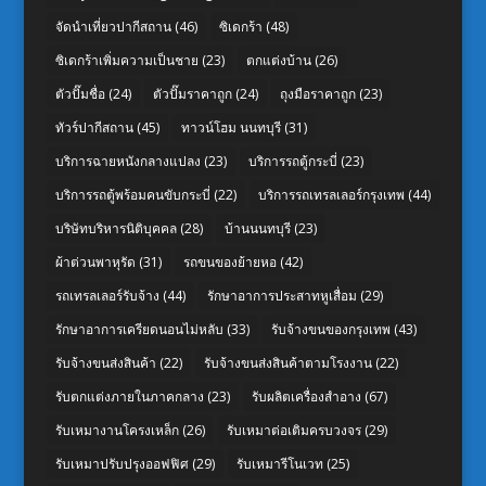
จัดนำเที่ยวปากีสถาน
(46)
ซิเดกร้า
(48)
ซิเดกร้าเพิ่มความเป็นชาย
(23)
ตกแต่งบ้าน
(26)
ตัวปั๊มชื่อ
(24)
ตัวปั๊มราคาถูก
(24)
ถุงมือราคาถูก
(23)
ทัวร์ปากีสถาน
(45)
ทาวน์โฮม นนทบุรี
(31)
บริการฉายหนังกลางแปลง
(23)
บริการรถตู้กระบี่
(23)
บริการรถตู้พร้อมคนขับกระบี่
(22)
บริการรถเทรลเลอร์กรุงเทพ
(44)
บริษัทบริหารนิติบุคคล
(28)
บ้านนนทบุรี
(23)
ผ้าต่วนพาหุรัด
(31)
รถขนของย้ายหอ
(42)
รถเทรลเลอร์รับจ้าง
(44)
รักษาอาการประสาทหูเสื่อม
(29)
รักษาอาการเครียดนอนไม่หลับ
(33)
รับจ้างขนของกรุงเทพ
(43)
รับจ้างขนส่งสินค้า
(22)
รับจ้างขนส่งสินค้าตามโรงงาน
(22)
รับตกแต่งภายในภาคกลาง
(23)
รับผลิตเครื่องสำอาง
(67)
รับเหมางานโครงเหล็ก
(26)
รับเหมาต่อเติมครบวงจร
(29)
รับเหมาปรับปรุงออฟฟิศ
(29)
รับเหมารีโนเวท
(25)