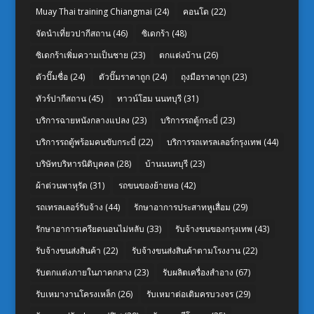
Muay Thai training Chiangmai
(24)
คอนโด
(22)
จัดนำเที่ยวปากีสถาน
(46)
ซิเดกร้า
(48)
ซิเดกร้าเพิ่มความเป็นชาย
(23)
ตกแต่งบ้าน
(26)
ตัวปั๊มชื่อ
(24)
ตัวปั๊มราคาถูก
(24)
ถุงมือราคาถูก
(23)
ทัวร์ปากีสถาน
(45)
ทาวน์โฮม นนทบุรี
(31)
บริการฉายหนังกลางแปลง
(23)
บริการรถตู้กระบี่
(23)
บริการรถตู้พร้อมคนขับกระบี่
(22)
บริการรถเทรลเลอร์กรุงเทพ
(44)
บริษัทบริหารนิติบุคคล
(28)
บ้านนนทบุรี
(23)
ผ้าต่วนพาหุรัด
(31)
รถขนของย้ายหอ
(42)
รถเทรลเลอร์รับจ้าง
(44)
รักษาอาการประสาทหูเสื่อม
(29)
รักษาอาการเครียดนอนไม่หลับ
(33)
รับจ้างขนของกรุงเทพ
(43)
รับจ้างขนส่งสินค้า
(22)
รับจ้างขนส่งสินค้าตามโรงงาน
(22)
รับตกแต่งภายในภาคกลาง
(23)
รับผลิตเครื่องสำอาง
(67)
รับเหมางานโครงเหล็ก
(26)
รับเหมาต่อเติมครบวงจร
(29)