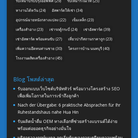
รับเหมาปรับปรุงออฟฟิศ
(29)
รับเหมารีโนเวท
(25)
หางานไต้หวัน
(24)
อัลพาร์ดให้เช่า
(34)
อุปกรณ์ฉายหนังกลางแปลง
(22)
เข็มเหล็ก
(23)
เครื่องสำอาง
(23)
เช่ารถตู้กระบี่
(24)
เช่าอัลพาร์ด
(39)
เช่าอัลพาร์ด พร้อมคนขับ
(27)
เที่ยวปากีสถานราคาถูก
(23)
เพิ่มความอึดทนท่านชาย
(30)
โครงการบ้าน นนทบุรี
(40)
โรงงานผลิตเครื่องสำอาง
(45)
Blog โพสต์ล่าสุด
รับออกแบบเว็บไซต์บริษัททัวร์ พร้อมวางโครงสร้าง SEO
เพื่อเพิ่มโอกาสในการเข้าถึงลูกค้า
Nach der Übergabe: 6 praktische Absprachen für Ihr
Ruhestandshaus nahe Hua Hin
รับผลิตน้ำดื่ม OEM ทางเลือกที่ช่วยสร้างแบรนด์ได้ง่าย
พร้อมต่อยอดธุรกิจอย่างมั่นใจ
บริการวางฤกษ์มงคล จุดเริ่มต้นของการเตรียมความพร้อม