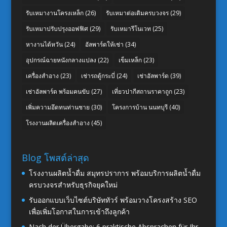
รับเหมางานโครงเหล็ก
(26)
รับเหมาต่อเติมครบวงจร
(29)
รับเหมาปรับปรุงออฟฟิศ
(29)
รับเหมารีโนเวท
(25)
หางานไต้หวัน
(24)
อัลพาร์ดให้เช่า
(34)
อุปกรณ์ฉายหนังกลางแปลง
(22)
เข็มเหล็ก
(23)
เครื่องสำอาง
(23)
เช่ารถตู้กระบี่
(24)
เช่าอัลพาร์ด
(39)
เช่าอัลพาร์ด พร้อมคนขับ
(27)
เที่ยวปากีสถานราคาถูก
(23)
เพิ่มความอึดทนท่านชาย
(30)
โครงการบ้าน นนทบุรี
(40)
โรงงานผลิตเครื่องสำอาง
(45)
Blog โพสต์ล่าสุด
โรงงานผลิตน้ำดื่ม สมุทรปราการ พร้อมบริการผลิตน้ำดื่ม
ครบวงจรสำหรับธุรกิจยุคใหม่
รับออกแบบเว็บไซต์บริษัททัวร์ พร้อมวางโครงสร้าง SEO
เพื่อเพิ่มโอกาสในการเข้าถึงลูกค้า
Nach der Übergabe: 6 praktische Absprachen für Ihr