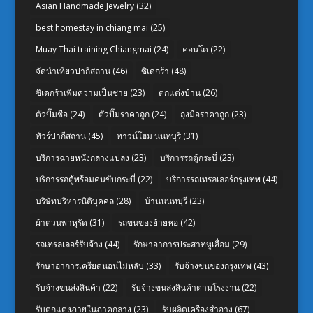
Asian Handmade Jewelry
(32)
best homestay in chiang mai
(25)
Muay Thai training Chiangmai
(24)
คอนโด
(22)
จัดนำเที่ยวปากีสถาน
(46)
ซิเดกร้า
(48)
ซิเดกร้าเพิ่มความเป็นชาย
(23)
ตกแต่งบ้าน
(26)
ตัวปั๊มชื่อ
(24)
ตัวปั๊มราคาถูก
(24)
ถุงมือราคาถูก
(23)
ทัวร์ปากีสถาน
(45)
ทาวน์โฮม นนทบุรี
(31)
บริการฉายหนังกลางแปลง
(23)
บริการรถตู้กระบี่
(23)
บริการรถตู้พร้อมคนขับกระบี่
(22)
บริการรถเทรลเลอร์กรุงเทพ
(44)
บริษัทบริหารนิติบุคคล
(28)
บ้านนนทบุรี
(23)
ผ้าต่วนพาหุรัด
(31)
รถขนของย้ายหอ
(42)
รถเทรลเลอร์รับจ้าง
(44)
รักษาอาการประสาทหูเสื่อม
(29)
รักษาอาการเครียดนอนไม่หลับ
(33)
รับจ้างขนของกรุงเทพ
(43)
รับจ้างขนส่งสินค้า
(22)
รับจ้างขนส่งสินค้าตามโรงงาน
(22)
รับตกแต่งภายในภาคกลาง
(23)
รับผลิตเครื่องสำอาง
(67)